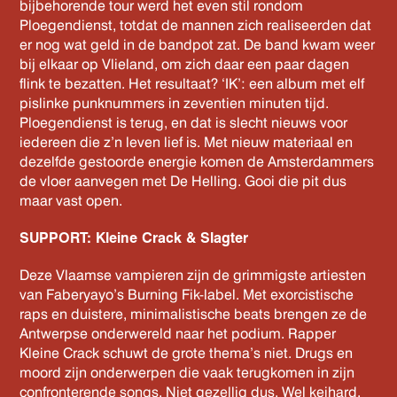
bijbehorende tour werd het even stil rondom
Ploegendienst, totdat de mannen zich realiseerden dat
er nog wat geld in de bandpot zat. De band kwam weer
bij elkaar op Vlieland, om zich daar een paar dagen
flink te bezatten. Het resultaat? ‘IK’: een album met elf
pislinke punknummers in zeventien minuten tijd.
Ploegendienst is terug, en dat is slecht nieuws voor
iedereen die z’n leven lief is. Met nieuw materiaal en
dezelfde gestoorde energie komen de Amsterdammers
de vloer aanvegen met De Helling. Gooi die pit dus
maar vast open.
SUPPORT: Kleine Crack & Slagter
Deze Vlaamse vampieren zijn de grimmigste artiesten
van Faberyayo’s Burning Fik-label. Met exorcistische
raps en duistere, minimalistische beats brengen ze de
Antwerpse onderwereld naar het podium. Rapper
Kleine Crack schuwt de grote thema’s niet. Drugs en
moord zijn onderwerpen die vaak terugkomen in zijn
confronterende songs. Niet gezellig dus. Wel keihard.