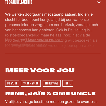
TicketSwap worden verhandeld worden automatisch
TOEGANKELIJKHEID
gecheckt in onze database en voorzien van een nieuwe
barcode. Zo ben je zeker van een geldig ticket. Veel
We werken doorgaans met staanplaatsen. Indien je
plezier!
slecht ter been bent kun je altijd bij een van onze
personeelsleden vragen om een barkruk, zodat je toch
van het concert kan genieten. Ook is De Helling is
rolstoeltoegankelijk, maar helaas (nog) niet via de
Meer weten?
Lees verder op onze
hoofdingang. Wanneer je De Helling wilt bezoeken als
toegankelijkheidspagina
rolstoelgebruiker, maken we een zijdeur open welke
rolstoeltoegankelijk is. Eenmaal binnen is De Helling
GEWEEST - GEWEEST - GEWEES
volledig gelijkvloers en is er een rolstoeltoegankelijk
(gehandicapten) toilet. Voor ons personeel is het fijn als
je voor het evenement contact wilt opnemen via
MEER VOOR
JOU
info@dehelling.nl
of
+31 (0)30 – 22 19 944
zodat we je
zo goed mogelijk kunnen ontvangen.
DO 21/11
19:30 - 23:00
HIPHOP/R&B
INDIE
RENS, JAÏR & OME UNCLE
Vrolijke, vunzige feesthop met een gezonde overdosis