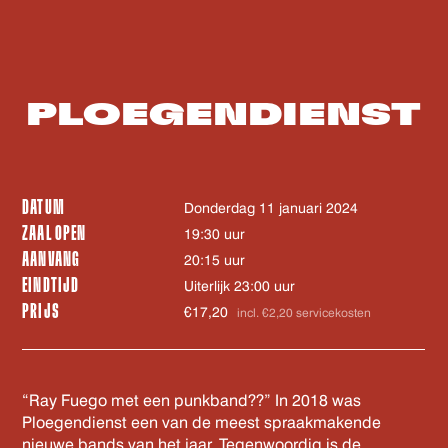
PLOEGENDIENST
DATUM
donderdag 11 januari 2024
ZAAL OPEN
19:30 uur
AANVANG
20:15 uur
EINDTIJD
Uiterlijk 23:00 uur
PRIJS
€17,20
incl. €2,20 servicekosten
“Ray Fuego met een punkband??” In 2018 was
Ploegendienst een van de meest spraakmakende
nieuwe bands van het jaar. Tegenwoordig is de