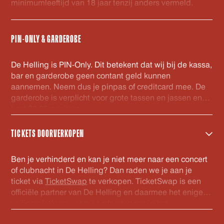
minimumleeftijd van 18 jaar tenzij anders vermeld.
PIN-ONLY & GARDEROBE
De Helling is PIN-Only. Dit betekent dat wij bij de kassa,
bar en garderobe geen contant geld kunnen
aannemen. Neem dus je pinpas of creditcard mee. De
garderobe is verplicht voor grote tassen en jassen en
kost €2,25 per item.
TICKETS DOORVERKOPEN
Ben je verhinderd en kan je niet meer naar een concert
of clubnacht in De Helling? Dan raden we je aan je
ticket via
TicketSwap
te verkopen. TicketSwap is een
officiële partner van De Helling en daarmee het enige
veilige platform wat wij ondersteunen in het
doorverkopen van kaarten. De tickets welke via