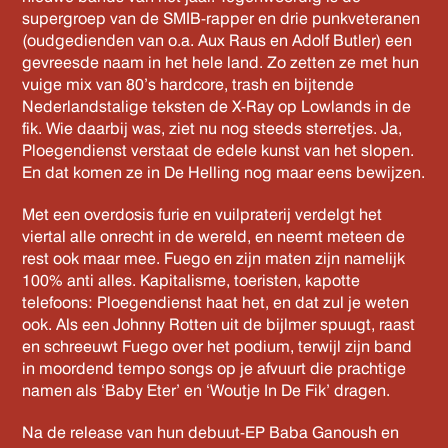
supergroep van de SMIB-rapper en drie punkveteranen
(oudgedienden van o.a. Aux Raus en Adolf Butler) een
gevreesde naam in het hele land. Zo zetten ze met hun
vuige mix van 80’s hardcore, trash en bijtende
Nederlandstalige teksten de X-Ray op Lowlands in de
fik. Wie daarbij was, ziet nu nog steeds sterretjes. Ja,
Ploegendienst verstaat de edele kunst van het slopen.
En dat komen ze in De Helling nog maar eens bewijzen.
Met een overdosis furie en vuilpraterij verdelgt het
viertal alle onrecht in de wereld, en neemt meteen de
rest ook maar mee. Fuego en zijn maten zijn namelijk
100% anti alles. Kapitalisme, toeristen, kapotte
telefoons: Ploegendienst haat het, en dat zul je weten
ook. Als een Johnny Rotten uit de bijlmer spuugt, raast
en schreeuwt Fuego over het podium, terwijl zijn band
in moordend tempo songs op je afvuurt die prachtige
namen als ‘Baby Eter’ en ‘Woutje In De Fik’ dragen.
Na de release van hun debuut-EP Baba Ganoush en