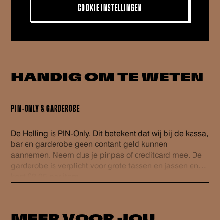
COOKIE INSTELLINGEN
HANDIG OM
TE WETEN
PIN-ONLY & GARDEROBE
De Helling is PIN-Only. Dit betekent dat wij bij de kassa,
bar en garderobe geen contant geld kunnen
aannemen. Neem dus je pinpas of creditcard mee. De
garderobe is verplicht voor grote tassen en jassen en
kost €2,25 per item.
MEER VOOR
JOU