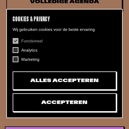
VOLLEDIGE AGENDA
COOKIES & PRIVACY
Wij gebruiken cookies voor de beste ervaring.
Functioneel
CONTACT
Analytics
Helling 7, 3523 CB Utrecht
+31 (0)30 - 22 19 944
Marketing
info@dehelling.nl
ALLES ACCEPTEREN
Algemene voorwaarden
Privacy verklaring
ACCEPTEREN
Toegankelijkheids­verklaring
Mijn tickets