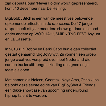
zijn debuutalbum ‘Never Foldin’ wordt gepresenteerd,
komt 10 december naar De Helling.
BigBobbyBitch is één van de meest veelbelovende
opkomende artiesten in de rap-scene. De 17-jarige
rapper heeft dit jaar meerdere shows gedaan en stond
onder andere op WOO HAH!, SMIB x TNO FEST, Asylum
en La Cassette.
In 2018 zijn Bobby en Berki Capo hun eigen collectief
gestart genaamd ‘BigBoyShyt’. Zij vormen een groep
jonge creatives verspreid over heel Nederland die
samen tracks uitbrengen, kleding designen en je
feestje slopen.
Met namen als Nelcon, Goontex, Noys Ams, Ocho x Ibs
beloofd deze eerste editie van BigBoyShyt & Friends
een dikke showcase van upcoming underground
hiphop talent te worden.