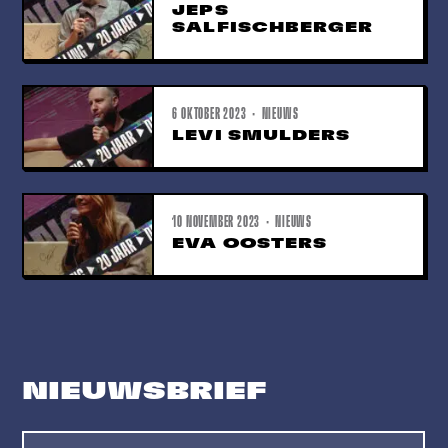
JEPS
SALFISCHBERGER
6 OKTOBER 2023 · NIEUWS
LEVI SMULDERS
10 NOVEMBER 2023 · NIEUWS
EVA OOSTERS
NIEUWSBRIEF
Name
E-mailadres