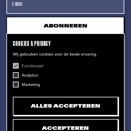
ABONNEREN
COOKIES & PRIVACY
Wij gebruiken cookies voor de beste ervaring.
Functioneel
CONTACT
Analytics
Helling 7, 3523 CB Utrecht
+31 (0)30 - 22 19 944
Marketing
info@dehelling.nl
ALLES ACCEPTEREN
Algemene voorwaarden
Privacy verklaring
ACCEPTEREN
Toegankelijkheids­verklaring
Mijn tickets