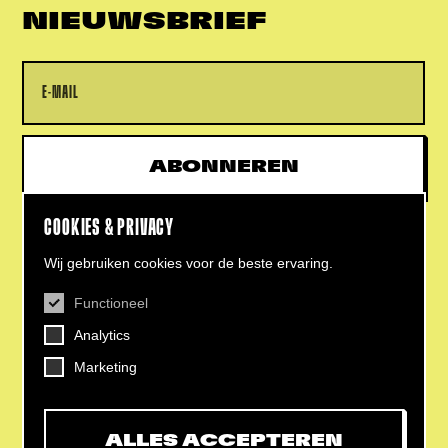
NIEUWSBRIEF
Name
E-mailadres
ABONNEREN
COOKIES & PRIVACY
Wij gebruiken cookies voor de beste ervaring.
Functioneel
CONTACT
Analytics
Helling 7, 3523 CB Utrecht
+31 (0)30 - 22 19 944
Marketing
info@dehelling.nl
ALLES ACCEPTEREN