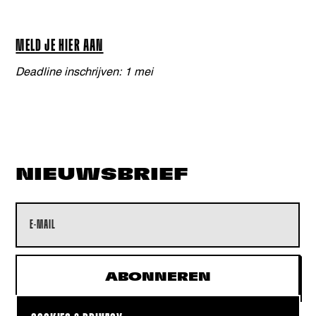
MELD JE HIER AAN
Deadline inschrijven: 1 mei
NIEUWSBRIEF
Name
E-mailadres
ABONNEREN