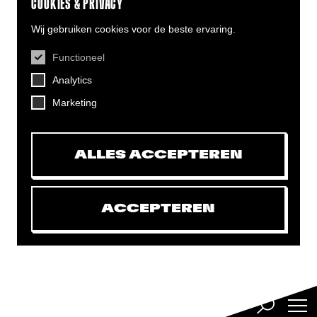
COOKIES & PRIVACY
Wij gebruiken cookies voor de beste ervaring.
Functioneel
CONTACT
Analytics
Helling 7, 3523 CB Utrecht
+31 (0)30 - 22 19 944
Marketing
info@dehelling.nl
ALLES ACCEPTEREN
Algemene voorwaarden
Privacy verklaring
ACCEPTEREN
Toegankelijkheids­verklaring
Mijn tickets