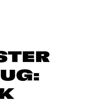
STER
UG:
K