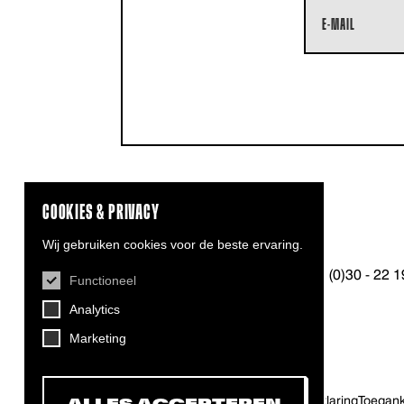
COOKIES & PRIVACY
CONTACT
Wij gebruiken cookies voor de beste ervaring.
Helling 7, 3523 CB Utrecht
+31 (0)30 - 22 
Functioneel
info@dehelling.nl
Analytics
Marketing
Algemene voorwaarden
Privacy verklaring
Toeganke