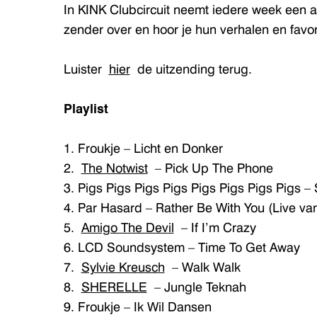
In KINK Clubcircuit neemt iedere week een
zender over en hoor je hun verhalen en favor
Luister
hier
de uitzending terug.
Playlist
1. Froukje – Licht en Donker
2.
The Notwist
– Pick Up The Phone
3. Pigs Pigs Pigs Pigs Pigs Pigs Pigs Pigs – 
4. Par Hasard – Rather Be With You (Live van
5.
Amigo The Devil
– If I’m Crazy
6. LCD Soundsystem – Time To Get Away
7.
Sylvie Kreusch
– Walk Walk
8.
SHERELLE
– Jungle Teknah
9. Froukje – Ik Wil Dansen