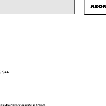
ABO
19 944
lijkheids­verklaring
Mijn tickets