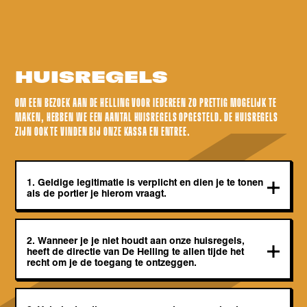
HUISREGELS
OM EEN BEZOEK AAN DE HELLING VOOR IEDEREEN ZO PRETTIG MOGELIJK TE
MAKEN, HEBBEN WE EEN AANTAL HUISREGELS OPGESTELD. DE HUISREGELS
ZIJN OOK TE VINDEN BIJ ONZE KASSA EN ENTREE.
1. Geldige legitimatie is verplicht en dien je te tonen
als de portier je hierom vraagt.
2. Wanneer je je niet houdt aan onze huisregels,
heeft de directie van De Helling te allen tijde het
recht om je de toegang te ontzeggen.