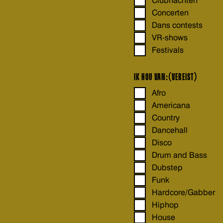
Clubnachten
Concerten
Dans contests
VR-shows
Festivals
IK HOU VAN:
(VEREIST)
Afro
Americana
Country
Dancehall
Disco
Drum and Bass
Dubstep
Funk
Hardcore/Gabber
Hiphop
House