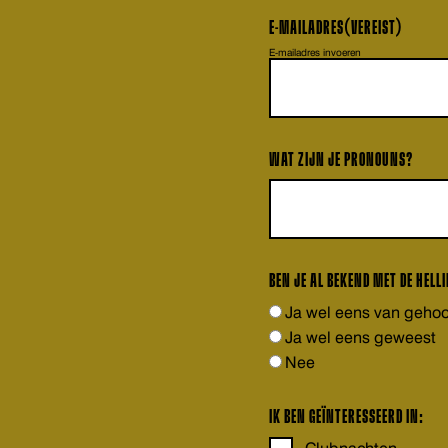
E-MAILADRES
(VEREIST)
E-mailadres invoeren
WAT ZIJN JE PRONOUNS?
BEN JE AL BEKEND MET DE HELL
Ja wel eens van geho
Ja wel eens geweest
Nee
IK BEN GEÏNTERESSEERD IN: