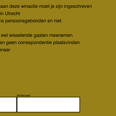
an deze winactie moet je zijn ingeschreven
in Utrecht
t is persoonsgebonden en niet
jk wel wisselende gasten meenemen
kan geen correspondentie plaatsvinden
nnaar
Achternaam