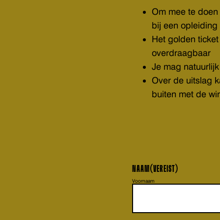
Om mee te doen a
bij een opleiding 
Het golden ticke
overdraagbaar
Je mag natuurli
Over de uitslag 
buiten met de wi
NAAM
(VEREIST)
Voornaam