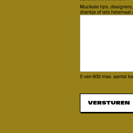
Muzikale tips, designers,
drankje of iets helemaal
0 van 600 max. aantal ka