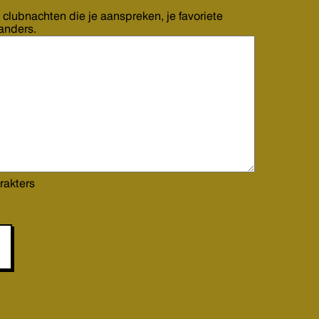
 clubnachten die je aanspreken, je favoriete
 anders.
rakters