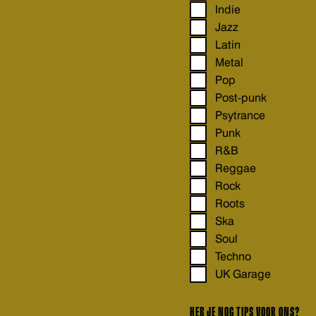
Indie
Jazz
Latin
Metal
Pop
Post-punk
Psytrance
Punk
R&B
Reggae
Rock
Roots
Ska
Soul
Techno
UK Garage
HEB JE NOG TIPS VOOR ONS?