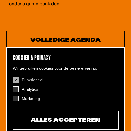
Londens grime punk duo
VOLLEDIGE AGENDA
COOKIES & PRIVACY
Wij gebruiken cookies voor de beste ervaring.
Functioneel
CONTACT
Analytics
Helling 7, 3523 CB Utrecht
+31 (0)30 - 22 19 944
Marketing
info@dehelling.nl
ALLES ACCEPTEREN