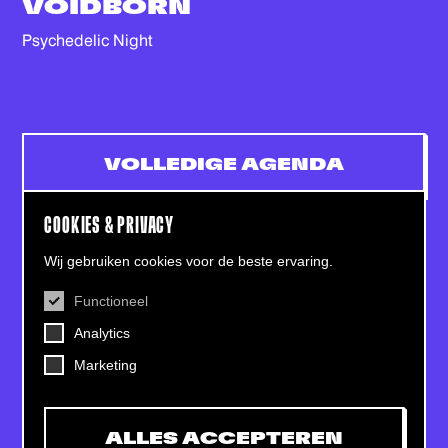
VOIDBORN
Psychedelic Night
VOLLEDIGE AGENDA
COOKIES & PRIVACY
Wij gebruiken cookies voor de beste ervaring.
Functioneel
CONTACT
Analytics
Helling 7, 3523 CB Utrecht
+31 (0)30 - 22 19 944
Marketing
info@dehelling.nl
ALLES ACCEPTEREN