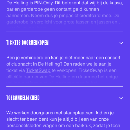
De Helling is PIN-Only. Dit betekent dat wij bij de kassa,
bar en garderobe geen contant geld kunnen
aannemen. Neem dus je pinpas of creditcard mee. De
garderobe is verplicht voor grote tassen en jassen en
kost €2,25 per item.
TICKETS DOORVERKOPEN
Ben je verhinderd en kan je niet meer naar een concert
of clubnacht in De Helling? Dan raden we je aan je
ticket via
TicketSwap
te verkopen. TicketSwap is een
officiële partner van De Helling en daarmee het enige
veilige platform wat wij ondersteunen in het
doorverkopen van kaarten. De tickets welke via
TicketSwap worden verhandeld worden automatisch
TOEGANKELIJKHEID
gecheckt in onze database en voorzien van een nieuwe
barcode. Zo ben je zeker van een geldig ticket. Veel
We werken doorgaans met staanplaatsen. Indien je
plezier!
slecht ter been bent kun je altijd bij een van onze
personeelsleden vragen om een barkruk, zodat je toch