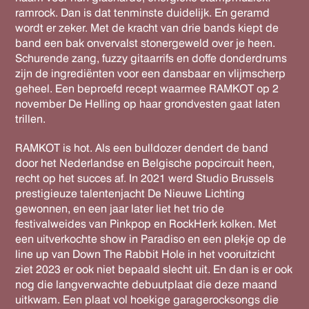
ramrock. Dan is dat tenminste duidelijk. En geramd
wordt er zeker. Met de kracht van drie bands kiept de
band een bak onvervalst stonergeweld over je heen.
Schurende zang, fuzzy gitaarrifs en doffe donderdrums
zijn de ingrediënten voor een dansbaar en vlijmscherp
geheel. Een beproefd recept waarmee RAMKOT op 2
november De Helling op haar grondvesten gaat laten
trillen.
RAMKOT is hot. Als een bulldozer dendert de band
door het Nederlandse en Belgische popcircuit heen,
recht op het succes af. In 2021 werd Studio Brussels
prestigieuze talentenjacht De Nieuwe Lichting
gewonnen, en een jaar later liet het trio de
festivalweides van Pinkpop en RockHerk kolken. Met
een uitverkochte show in Paradiso en een plekje op de
line up van Down The Rabbit Hole in het vooruitzicht
ziet 2023 er ook niet bepaald slecht uit. En dan is er ook
nog die langverwachte debuutplaat die deze maand
uitkwam. Een plaat vol hoekige garagerocksongs die