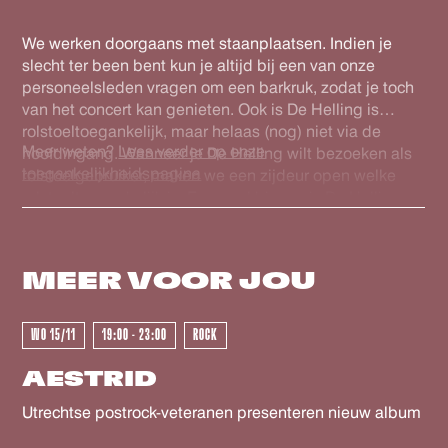
gecheckt in onze database en voorzien van een nieuwe
barcode. Zo ben je zeker van een geldig ticket. Veel
We werken doorgaans met staanplaatsen. Indien je
plezier!
slecht ter been bent kun je altijd bij een van onze
personeelsleden vragen om een barkruk, zodat je toch
van het concert kan genieten. Ook is De Helling is
rolstoeltoegankelijk, maar helaas (nog) niet via de
Meer weten?
Lees verder op onze
hoofdingang. Wanneer je De Helling wilt bezoeken als
toegankelijkheidspagina
rolstoelgebruiker, maken we een zijdeur open welke
rolstoeltoegankelijk is. Eenmaal binnen is De Helling
GEWEEST - GEWEEST - GEWEES
volledig gelijkvloers en is er een rolstoeltoegankelijk
(gehandicapten) toilet. Voor ons personeel is het fijn als
je voor het evenement contact wilt opnemen via
MEER VOOR
JOU
info@dehelling.nl
of
+31 (0)30 – 22 19 944
zodat we je
zo goed mogelijk kunnen ontvangen.
WO 15/11
19:00 - 23:00
ROCK
AESTRID
Utrechtse postrock-veteranen presenteren nieuw album