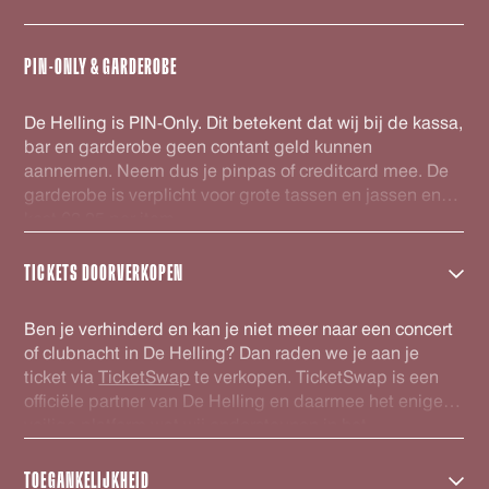
PIN-ONLY & GARDEROBE
De Helling is PIN-Only. Dit betekent dat wij bij de kassa,
bar en garderobe geen contant geld kunnen
aannemen. Neem dus je pinpas of creditcard mee. De
garderobe is verplicht voor grote tassen en jassen en
kost €2,25 per item.
TICKETS DOORVERKOPEN
Ben je verhinderd en kan je niet meer naar een concert
of clubnacht in De Helling? Dan raden we je aan je
ticket via
TicketSwap
te verkopen. TicketSwap is een
officiële partner van De Helling en daarmee het enige
veilige platform wat wij ondersteunen in het
doorverkopen van kaarten. De tickets welke via
TicketSwap worden verhandeld worden automatisch
TOEGANKELIJKHEID