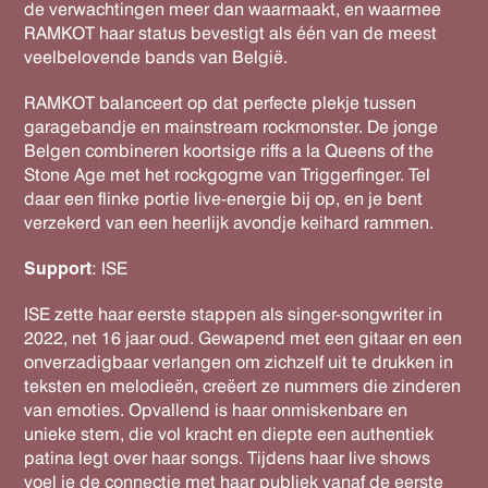
de verwachtingen meer dan waarmaakt, en waarmee
RAMKOT haar status bevestigt als één van de meest
veelbelovende bands van België.
RAMKOT balanceert op dat perfecte plekje tussen
garagebandje en mainstream rockmonster. De jonge
Belgen combineren koortsige riffs a la Queens of the
Stone Age met het rockgogme van Triggerfinger. Tel
daar een flinke portie live-energie bij op, en je bent
verzekerd van een heerlijk avondje keihard rammen.
Support
: ISE
ISE zette haar eerste stappen als singer-songwriter in
2022, net 16 jaar oud. Gewapend met een gitaar en een
onverzadigbaar verlangen om zichzelf uit te drukken in
teksten en melodieën, creëert ze nummers die zinderen
van emoties. Opvallend is haar onmiskenbare en
unieke stem, die vol kracht en diepte een authentiek
patina legt over haar songs. Tijdens haar live shows
voel je de connectie met haar publiek vanaf de eerste