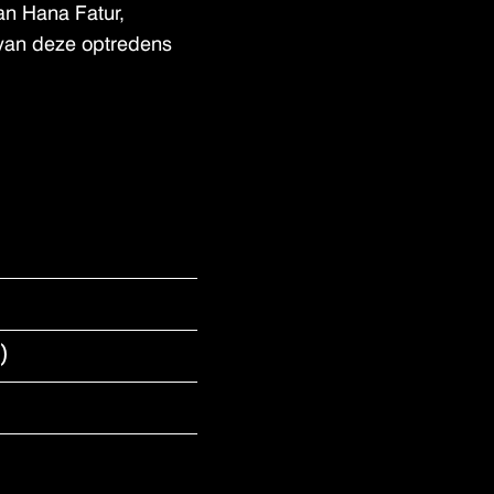
aan Hana Fatur,
 van deze optredens
G)