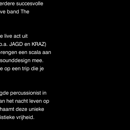
erdere succesvolle
ive band The
 live act uit
(o.a. JAGD en KRAZ)
brengen een scala aan
k sounddesign mee.
 op een trip die je
gde percussionist in
n het nacht leven op
ichaamt deze unieke
stieke vrijheid.