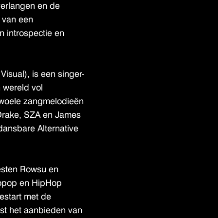
verlangen en de
g van een
 introspectie en
Visual), is een singer-
 wereld vol
 zwoele zangmelodieën
, Drake, SZA en James
dansbare Alternative
esten Rowsu en
ropop en HipHop
estart met de
ast het aanbieden van