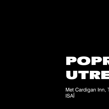
POP
UTR
Met Cardigan Inn, 
ISAÏ