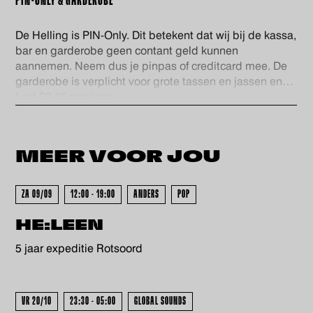
PIN-ONLY & GARDEROBE
De Helling is PIN-Only. Dit betekent dat wij bij de kassa,
bar en garderobe geen contant geld kunnen
aannemen. Neem dus je pinpas of creditcard mee. De
garderobe is verplicht voor grote tassen en jassen en
kost €2,25 per item.
GEWEEST - GEWEEST - GEWEES
MEER VOOR
JOU
ZA 09/09
12:00 - 19:00
ANDERS
POP
GEWEEST - GEWEEST - GEWEES
HE:LEEN
5 jaar expeditie Rotsoord
VR 20/10
23:30 - 05:00
GLOBAL SOUNDS