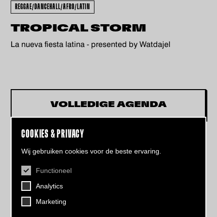
REGGAE/DANCEHALL/AFRO/LATIN
TROPICAL STORM
La nueva fiesta latina - presented by Watdajel
VOLLEDIGE AGENDA
COOKIES & PRIVACY
Wij gebruiken cookies voor de beste ervaring.
Functioneel
CONTACT
Analytics
Helling 7, 3523 CB Utrecht
+31 (0)30 - 22 19 944
Marketing
info@dehelling.nl