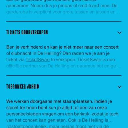
aannemen. Neem dus je pinpas of creditcard mee. De
garderobe is verplicht voor grote tassen en jassen en
kost €2,25 per item.
TICKETS DOORVERKOPEN
Ben je verhinderd en kan je niet meer naar een concert
of clubnacht in De Helling? Dan raden we je aan je
ticket via
TicketSwap
te verkopen. TicketSwap is een
officiële partner van De Helling en daarmee het enige
veilige platform wat wij ondersteunen in het
doorverkopen van kaarten. De tickets welke via
TicketSwap worden verhandeld worden automatisch
TOEGANKELIJKHEID
gecheckt in onze database en voorzien van een nieuwe
barcode. Zo ben je zeker van een geldig ticket. Veel
We werken doorgaans met staanplaatsen. Indien je
plezier!
slecht ter been bent kun je altijd bij een van onze
personeelsleden vragen om een barkruk, zodat je toch
van het concert kan genieten. Ook is De Helling is
rolstoeltoegankelijk, maar helaas (nog) niet via de