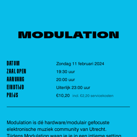
MODULATION
DATUM
zondag 11 februari 2024
ZAAL OPEN
19:30 uur
AANVANG
20:00 uur
EINDTIJD
Uiterlijk 23:00 uur
PRIJS
€10,20
incl. €2,20 servicekosten
Modulation is dé hardware/modulair gefocuste
elektronische muziek community van Utrecht.
Tijdens Modulation waan je je in een intieme setting