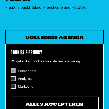
FreaX is back! Tekno, Frenchcore and Hardtek.
VOLLEDIGE AGENDA
COOKIES & PRIVACY
Wij gebruiken cookies voor de beste ervaring.
Functioneel
CONTACT
Analytics
Helling 7, 3523 CB Utrecht
+31 (0)30 - 22 19 944
Marketing
info@dehelling.nl
ALLES ACCEPTEREN