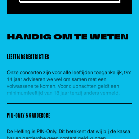
HANDIG OM
TE WETEN
LEEFTIJDSRESTRICTIES
Onze concerten zijn voor alle leeftijden toegankelijk, t/m
14 jaar adviseren we wel om samen met een
volwassene te komen. Voor clubnachten geldt een
minimumleeftijd van 18 jaar tenzij anders vermeld.
PIN-ONLY & GARDEROBE
De Helling is PIN-Only. Dit betekent dat wij bij de kassa,
bar en garderobe geen contant geld kunnen