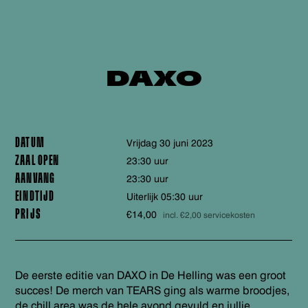
DAXO
DATUM
vrijdag 30 juni 2023
ZAAL OPEN
23:30 uur
AANVANG
23:30 uur
EINDTIJD
Uiterlijk 05:30 uur
PRIJS
€14,00
incl. €2,00 servicekosten
De eerste editie van DAXO in De Helling was een groot
succes! De merch van TEARS ging als warme broodjes,
de chill area was de hele avond gevuld en jullie