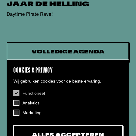
JAAR DE HELLING
Daytime Pirate Rave!
VOLLEDIGE AGENDA
COOKIES & PRIVACY
Wij gebruiken cookies voor de beste ervaring.
Functioneel
CONTACT
Analytics
Helling 7, 3523 CB Utrecht
+31 (0)30 - 22 19 944
Marketing
info@dehelling.nl
ALLES ACCEPTEREN