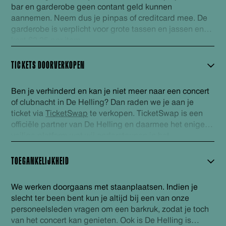
bar en garderobe geen contant geld kunnen
aannemen. Neem dus je pinpas of creditcard mee. De
garderobe is verplicht voor grote tassen en jassen en
kost €2,25 per item.
TICKETS DOORVERKOPEN
Ben je verhinderd en kan je niet meer naar een concert
of clubnacht in De Helling? Dan raden we je aan je
ticket via
TicketSwap
te verkopen. TicketSwap is een
officiële partner van De Helling en daarmee het enige
veilige platform wat wij ondersteunen in het
doorverkopen van kaarten. De tickets welke via
TicketSwap worden verhandeld worden automatisch
TOEGANKELIJKHEID
gecheckt in onze database en voorzien van een nieuwe
barcode. Zo ben je zeker van een geldig ticket. Veel
We werken doorgaans met staanplaatsen. Indien je
plezier!
slecht ter been bent kun je altijd bij een van onze
personeelsleden vragen om een barkruk, zodat je toch
van het concert kan genieten. Ook is De Helling is