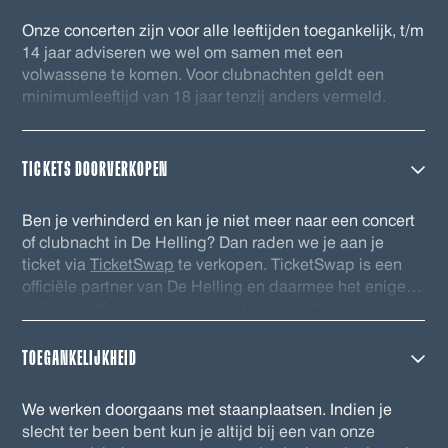
Onze concerten zijn voor alle leeftijden toegankelijk, t/m
14 jaar adviseren we wel om samen met een
volwassene te komen. Voor clubnachten geldt een
minimumleeftijd van 18 jaar tenzij anders vermeld.
TICKETS DOORVERKOPEN
Ben je verhinderd en kan je niet meer naar een concert
of clubnacht in De Helling? Dan raden we je aan je
ticket via
TicketSwap
te verkopen. TicketSwap is een
officiële partner van De Helling en daarmee het enige
veilige platform wat wij ondersteunen in het
doorverkopen van kaarten. De tickets welke via
TicketSwap worden verhandeld worden automatisch
TOEGANKELIJKHEID
gecheckt in onze database en voorzien van een nieuwe
barcode. Zo ben je zeker van een geldig ticket. Veel
We werken doorgaans met staanplaatsen. Indien je
plezier!
slecht ter been bent kun je altijd bij een van onze