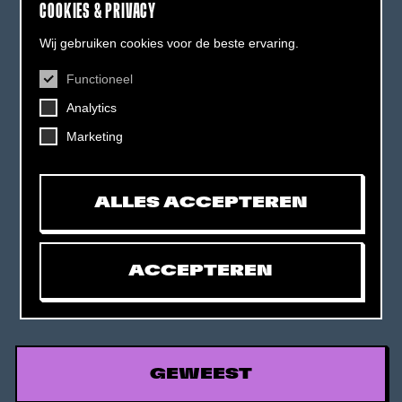
COOKIES & PRIVACY
Wij gebruiken cookies voor de beste ervaring.
Functioneel
CONTACT
Analytics
Helling 7, 3523 CB Utrecht
+31 (0)30 - 22 19 944
Marketing
info@dehelling.nl
ALLES ACCEPTEREN
Algemene voorwaarden
Privacy verklaring
ACCEPTEREN
Toegankelijkheids­verklaring
Mijn tickets
GEWEEST