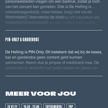
personeelsleden vragen om een barkruk, zodat je toch
van het concert kan genieten. Ook is De Helling is
rolstoeltoegankelijk, maar helaas (nog) niet via de
Meer weten?
Lees verder op onze
hoofdingang. Wanneer je De Helling wilt bezoeken als
toegankelijkheidspagina
rolstoelgebruiker, maken we een zijdeur open welke
rolstoeltoegankelijk is. Eenmaal binnen is De Helling
volledig gelijkvloers en is er een rolstoeltoegankelijk
(gehandicapten) toilet. Voor ons personeel is het fijn als
PIN-ONLY & GARDEROBE
je voor het evenement contact wilt opnemen via
info@dehelling.nl
of
+31 (0)30 – 22 19 944
zodat we je
De Helling is PIN-Only. Dit betekent dat wij bij de kassa,
zo goed mogelijk kunnen ontvangen.
bar en garderobe geen contant geld kunnen
aannemen. Neem dus je pinpas of creditcard mee. De
garderobe is verplicht voor grote tassen en jassen en
kost €2,25 per item.
GEWEEST - GEWEEST - GEWEES
MEER VOOR
JOU
ZA 01/11
19:30 - 23:00
EXPERIMENTAL
POP