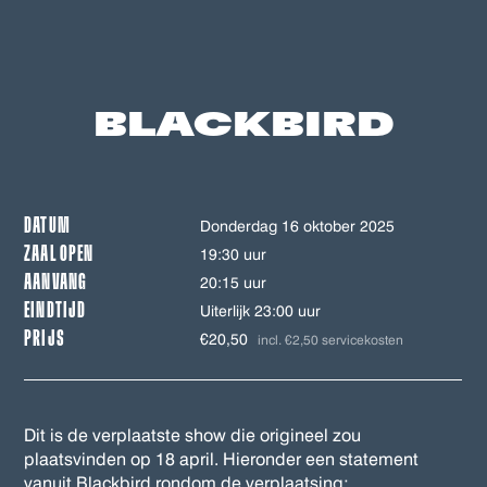
BLACKBIRD
DATUM
donderdag 16 oktober 2025
ZAAL OPEN
19:30 uur
AANVANG
20:15 uur
EINDTIJD
Uiterlijk 23:00 uur
PRIJS
€20,50
incl. €2,50 servicekosten
Dit is de verplaatste show die origineel zou
plaatsvinden op 18 april. Hieronder een statement
vanuit Blackbird rondom de verplaatsing: