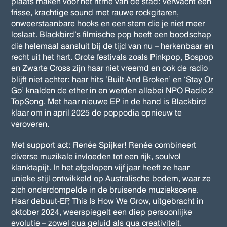
plaats maken voor het ritme van de stad: verwacht een
frisse, krachtige sound met rauwe rockgitaren,
onweerstaanbare hooks en een stem die je niet meer
loslaat. Blackbird’s filmische pop heeft een boodschap
die helemaal aansluit bij de tijd van nu – herkenbaar en
recht uit het hart. Grote festivals zoals Pinkpop, Bospop
en Zwarte Cross zijn haar niet vreemd en ook de radio
blijft niet achter: haar hits ‘Built And Broken’ en ‘Stay Or
Go’ knalden de ether in en werden allebei NPO Radio 2
TopSong. Met haar nieuwe EP in de hand is Blackbird
klaar om in april 2025 de poppodia opnieuw te
veroveren.
Met support act:
Renée Spijker! Renée combineert
diverse muzikale invloeden tot een rijk, soulvol
klanktapijt. In het afgelopen vijf jaar heeft ze haar
unieke stijl ontwikkeld op Australische bodem, waar ze
zich onderdompelde in de bruisende muziekscene.
Haar debuut-EP, This Is How We Grow, uitgebracht in
oktober 2024, weerspiegelt een diep persoonlijke
evolutie – zowel qua geluid als qua creativiteit.