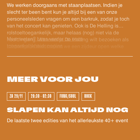
barcode. Zo ben je zeker van een geldig ticket. Veel
We werken doorgaans met staanplaatsen. Indien je
plezier!
slecht ter been bent kun je altijd bij een van onze
personeelsleden vragen om een barkruk, zodat je toch
van het concert kan genieten. Ook is De Helling is
rolstoeltoegankelijk, maar helaas (nog) niet via de
Meer weten?
Lees verder op onze
hoofdingang. Wanneer je De Helling wilt bezoeken als
toegankelijkheidspagina
rolstoelgebruiker, maken we een zijdeur open welke
rolstoeltoegankelijk is. Eenmaal binnen is De Helling
GEWEEST - GEWEEST - GEWEES
volledig gelijkvloers en is er een rolstoeltoegankelijk
(gehandicapten) toilet. Voor ons personeel is het fijn als
je voor het evenement contact wilt opnemen via
MEER VOOR
JOU
info@dehelling.nl
of
+31 (0)30 – 22 19 944
zodat we je
zo goed mogelijk kunnen ontvangen.
ZA 29/11
20:30 - 02:30
FUNK/SOUL
ROCK
GEWEEST - GEWEEST - GEWEES
SLAPEN KAN ALTIJD NOG
De laatste twee edities van het allerleukste 40+ event