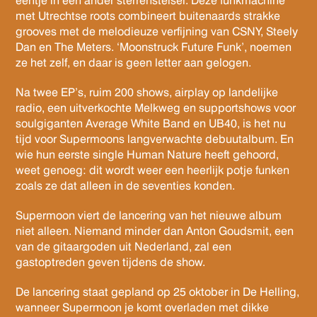
eentje in een ander sterrenstelsel. Deze funkmachine
met Utrechtse roots combineert buitenaards strakke
grooves met de melodieuze verfijning van CSNY, Steely
Dan en The Meters. ‘Moonstruck Future Funk’, noemen
ze het zelf, en daar is geen letter aan gelogen.
Na twee EP’s, ruim 200 shows, airplay op landelijke
radio, een uitverkochte Melkweg en supportshows voor
soulgiganten Average White Band en UB40, is het nu
tijd voor Supermoons langverwachte debuutalbum. En
wie hun eerste single Human Nature heeft gehoord,
weet genoeg: dit wordt weer een heerlijk potje funken
zoals ze dat alleen in de seventies konden.
Supermoon viert de lancering van het nieuwe album
niet alleen. Niemand minder dan Anton Goudsmit, een
van de gitaargoden uit Nederland, zal een
gastoptreden geven tijdens de show.
De lancering staat gepland op 25 oktober in De Helling,
wanneer Supermoon je komt overladen met dikke