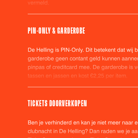
vermeld.
PIN-ONLY & GARDEROBE
De Helling is PIN-Only. Dit betekent dat wij b
garderobe geen contant geld kunnen aann
pinpas of creditcard mee. De garderobe is ve
tassen en jassen en kost €2,25 per item.
TICKETS DOORVERKOPEN
Ben je verhinderd en kan je niet meer naar e
clubnacht in De Helling? Dan raden we je aan 