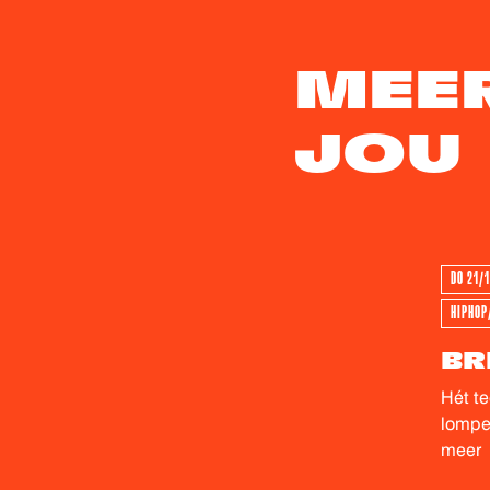
MEE
GEWEES
JOU
DO 21/
HIPHOP
BR
Hét t
lompe 
meer