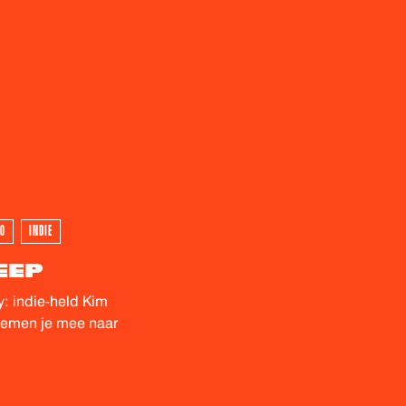
WEEST - GEWEEST
00
INDIE
EEP
: indie-held Kim
nemen je mee naar