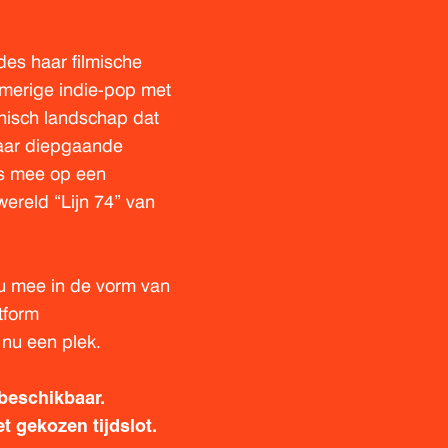
es haar filmische
merige indie-pop met
nisch landschap dat
Haar diepgaande
rs mee op een
ereld “Lijn 74” van
u mee in de vorm van
tform
 nu een plek.
 beschikbaar.
t gekozen tijdslot.