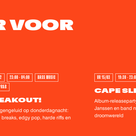
je zo goed mogelijk kunnen ontvangen.
R VOOR
T - GEWEEST - GEWEEST
GEWEEST - GE
12
23:00 - 04:00
BASS MUSIC
VR 15/03
19:30 - 23:
/R&B
CAPE SL
EAKOUT!
Album-releaseparty
Janssen en band 
egengeluid op donderdagnacht:
droomwereld
breaks, edgy pop, harde riffs en