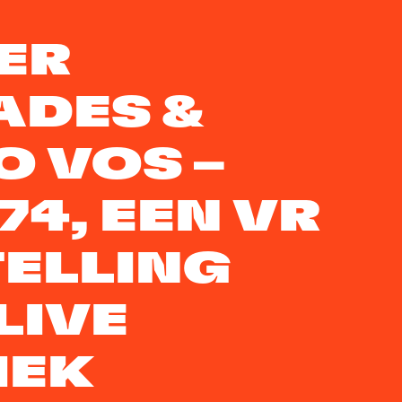
ER
ADES &
 VOS –
74, EEN VR
ELLING
LIVE
IEK