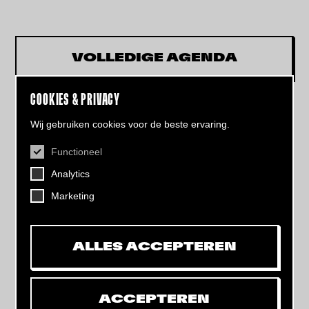
VOLLEDIGE AGENDA
COOKIES & PRIVACY
Wij gebruiken cookies voor de beste ervaring.
Functioneel
CONTACT
Analytics
Helling 7, 3523 CB Utrecht
+31 (0)30 - 22 19 944
Marketing
info@dehelling.nl
ALLES ACCEPTEREN
Algemene voorwaarden
Privacy verklaring
ACCEPTEREN
Toegankelijkheids­verklaring
Mijn tickets