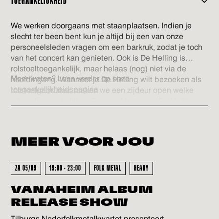
TOEGANKELIJKHEID
gecheckt in onze database en voorzien van een nieuwe
barcode. Zo ben je zeker van een geldig ticket. Veel
We werken doorgaans met staanplaatsen. Indien je
plezier!
slecht ter been bent kun je altijd bij een van onze
personeelsleden vragen om een barkruk, zodat je toch
van het concert kan genieten. Ook is De Helling is
rolstoeltoegankelijk, maar helaas (nog) niet via de
Meer weten?
Lees verder op onze
hoofdingang. Wanneer je De Helling wilt bezoeken als
toegankelijkheidspagina
rolstoelgebruiker, maken we een zijdeur open welke
rolstoeltoegankelijk is. Eenmaal binnen is De Helling
volledig gelijkvloers en is er een rolstoeltoegankelijk
(gehandicapten) toilet. Voor ons personeel is het fijn als
je voor het evenement contact wilt opnemen via
MEER VOOR
JOU
info@dehelling.nl
of
+31 (0)30 – 22 19 944
zodat we je
zo goed mogelijk kunnen ontvangen.
ZA 05/09
19:00 - 23:00
FOLK METAL
HEAVY
VANAHEIM ALBUM
RELEASE SHOW
Tilburgs Nederfolkmetalkwartet presenteert