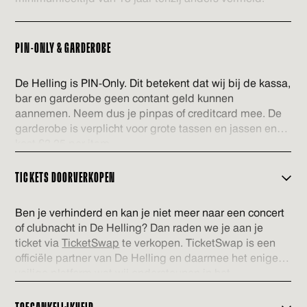
PIN-ONLY & GARDEROBE
De Helling is PIN-Only. Dit betekent dat wij bij de kassa,
bar en garderobe geen contant geld kunnen
aannemen. Neem dus je pinpas of creditcard mee. De
garderobe is verplicht voor grote tassen en jassen en
kost €2,25 per item.
TICKETS DOORVERKOPEN
Ben je verhinderd en kan je niet meer naar een concert
of clubnacht in De Helling? Dan raden we je aan je
ticket via
TicketSwap
te verkopen. TicketSwap is een
officiële partner van De Helling en daarmee het enige
veilige platform wat wij ondersteunen in het
doorverkopen van kaarten. De tickets welke via
TicketSwap worden verhandeld worden automatisch