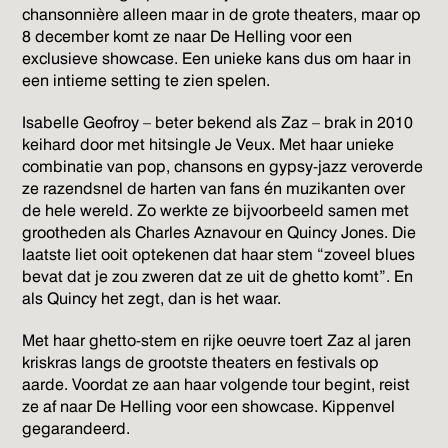
chansonnière alleen maar in de grote theaters, maar op
8 december komt ze naar De Helling voor een
exclusieve showcase. Een unieke kans dus om haar in
een intieme setting te zien spelen.
Isabelle Geofroy – beter bekend als Zaz – brak in 2010
keihard door met hitsingle Je Veux. Met haar unieke
combinatie van pop, chansons en gypsy-jazz veroverde
ze razendsnel de harten van fans én muzikanten over
de hele wereld. Zo werkte ze bijvoorbeeld samen met
grootheden als Charles Aznavour en Quincy Jones. Die
laatste liet ooit optekenen dat haar stem “zoveel blues
bevat dat je zou zweren dat ze uit de ghetto komt”. En
als Quincy het zegt, dan is het waar.
Met haar ghetto-stem en rijke oeuvre toert Zaz al jaren
kriskras langs de grootste theaters en festivals op
aarde. Voordat ze aan haar volgende tour begint, reist
ze af naar De Helling voor een showcase. Kippenvel
gegarandeerd.