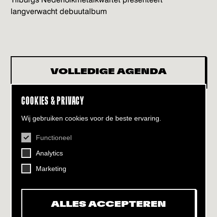
langverwacht debuutalbum
VOLLEDIGE AGENDA
COOKIES & PRIVACY
Wij gebruiken cookies voor de beste ervaring.
Functioneel
CONTACT
Analytics
Helling 7, 3523 CB Utrecht
+31 (0)30 - 22 19 944
Marketing
info@dehelling.nl
ALLES ACCEPTEREN