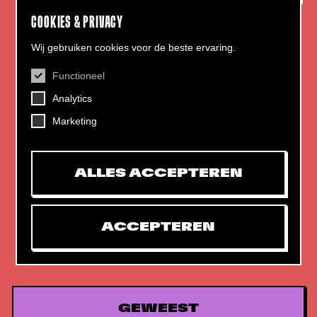
COOKIES & PRIVACY
Wij gebruiken cookies voor de beste ervaring.
Functioneel
CONTACT
Analytics
Helling 7, 3523 CB Utrecht
+31 (0)30 - 22 19 944
Marketing
info@dehelling.nl
ALLES ACCEPTEREN
Algemene voorwaarden
Privacy verklaring
ACCEPTEREN
Toegankelijkheids­verklaring
Mijn tickets
GEWEEST