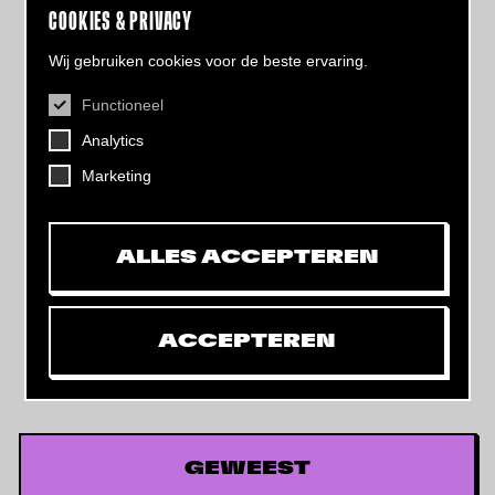
COOKIES & PRIVACY
Wij gebruiken cookies voor de beste ervaring.
Functioneel
CONTACT
Analytics
Helling 7, 3523 CB Utrecht
+31 (0)30 - 22 19 944
Marketing
info@dehelling.nl
ALLES ACCEPTEREN
Algemene voorwaarden
Privacy verklaring
ACCEPTEREN
Toegankelijkheids­verklaring
Mijn tickets
GEWEEST