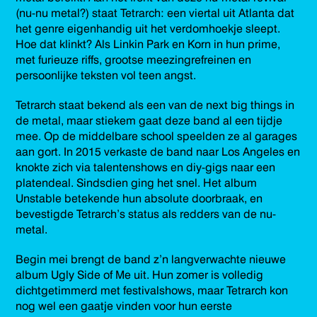
(nu-nu metal?) staat Tetrarch: een viertal uit Atlanta dat
het genre eigenhandig uit het verdomhoekje sleept.
Hoe dat klinkt? Als Linkin Park en Korn in hun prime,
met furieuze riffs, grootse meezingrefreinen en
persoonlijke teksten vol teen angst.
Tetrarch staat bekend als een van de next big things in
de metal, maar stiekem gaat deze band al een tijdje
mee. Op de middelbare school speelden ze al garages
aan gort. In 2015 verkaste de band naar Los Angeles en
knokte zich via talentenshows en diy-gigs naar een
platendeal. Sindsdien ging het snel. Het album
Unstable betekende hun absolute doorbraak, en
bevestigde Tetrarch’s status als redders van de nu-
metal.
Begin mei brengt de band z’n langverwachte nieuwe
album Ugly Side of Me uit. Hun zomer is volledig
dichtgetimmerd met festivalshows, maar Tetrarch kon
nog wel een gaatje vinden voor hun eerste