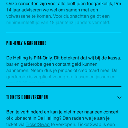
Onze concerten zijn voor alle leeftijden toegankelijk, t/m
14 jaar adviseren we wel om samen met een
volwassene te komen. Voor clubnachten geldt een
minimumleeftijd van 18 jaar tenzij anders vermeld.
PIN-ONLY & GARDEROBE
De Helling is PIN-Only. Dit betekent dat wij bij de kassa,
bar en garderobe geen contant geld kunnen
aannemen. Neem dus je pinpas of creditcard mee. De
garderobe is verplicht voor grote tassen en jassen en
kost €2,25 per item.
TICKETS DOORVERKOPEN
Ben je verhinderd en kan je niet meer naar een concert
of clubnacht in De Helling? Dan raden we je aan je
ticket via
TicketSwap
te verkopen. TicketSwap is een