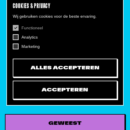
COOKIES & PRIVACY
Wij gebruiken cookies voor de beste ervaring.
Functioneel
CONTACT
Analytics
Helling 7, 3523 CB Utrecht
+31 (0)30 - 22 19 944
Marketing
info@dehelling.nl
ALLES ACCEPTEREN
Algemene voorwaarden
Privacy verklaring
ACCEPTEREN
Toegankelijkheids­verklaring
Mijn tickets
GEWEEST