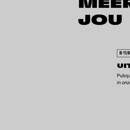
MEE
JOU
DI 11/0
UI
Pubqu
in onz