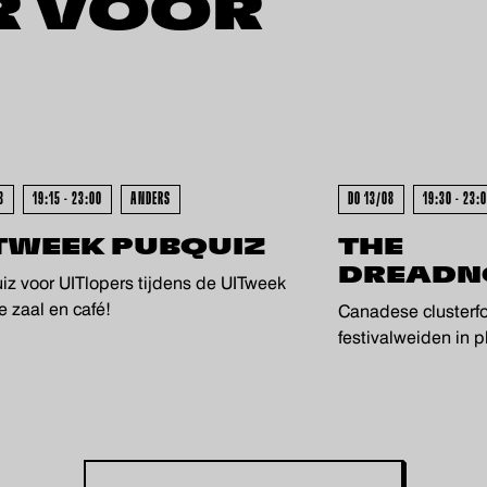
R VOOR
UITVERKOCHT - UITV
8
19:15 - 23:00
ANDERS
DO 13/08
19:30 - 23:
TWEEK PUBQUIZ
THE
DREADN
iz voor UITlopers tijdens de UITweek
e zaal en café!
Canadese clusterf
festivalweiden in 