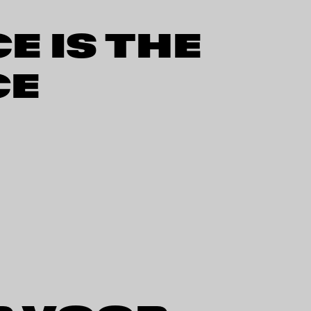
E IS THE
CE