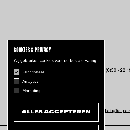
COOKIES & PRIVACY
CONTACT
Wij gebruiken cookies voor de beste ervaring.
Helling 7, 3523 CB Utrecht
+31 (0)30 - 22 
Functioneel
info@dehelling.nl
Analytics
Marketing
Algemene voorwaarden
Privacy verklaring
Toeganke
ALLES ACCEPTEREN