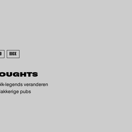
ERKOCHT - UITVERKOCHT
00
ROCK
OUGHTS
olk-legends veranderen
plakkerige pubs