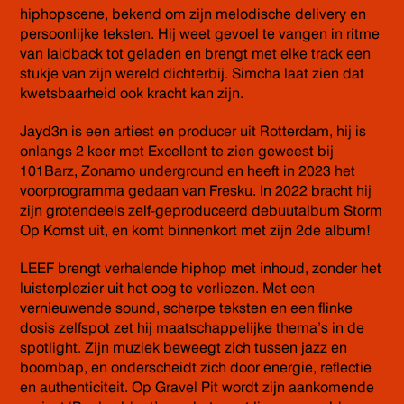
hiphopscene, bekend om zijn melodische delivery en
persoonlijke teksten. Hij weet gevoel te vangen in ritme
van laidback tot geladen en brengt met elke track een
stukje van zijn wereld dichterbij. Simcha laat zien dat
kwetsbaarheid ook kracht kan zijn.
Jayd3n is een artiest en producer uit Rotterdam, hij is
onlangs 2 keer met Excellent te zien geweest bij
101Barz, Zonamo underground en heeft in 2023 het
voorprogramma gedaan van Fresku. In 2022 bracht hij
zijn grotendeels zelf-geproduceerd debuutalbum Storm
Op Komst uit, en komt binnenkort met zijn 2de album!
LEEF brengt verhalende hiphop met inhoud, zonder het
luisterplezier uit het oog te verliezen. Met een
vernieuwende sound, scherpe teksten en een flinke
dosis zelfspot zet hij maatschappelijke thema’s in de
spotlight. Zijn muziek beweegt zich tussen jazz en
boombap, en onderscheidt zich door energie, reflectie
en authenticiteit. Op Gravel Pit wordt zijn aankomende