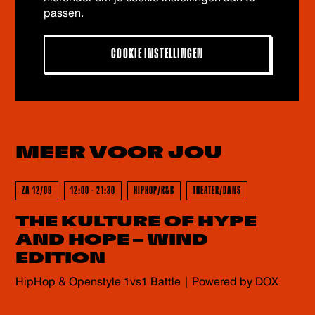
passen.
COOKIE INSTELLINGEN
MEER VOOR
JOU
ZA 12/09
12:00 - 21:30
HIPHOP/R&B
THEATER/DANS
THE KULTURE OF HYPE
AND HOPE – WIND
EDITION
HipHop & Openstyle 1vs1 Battle | Powered by DOX