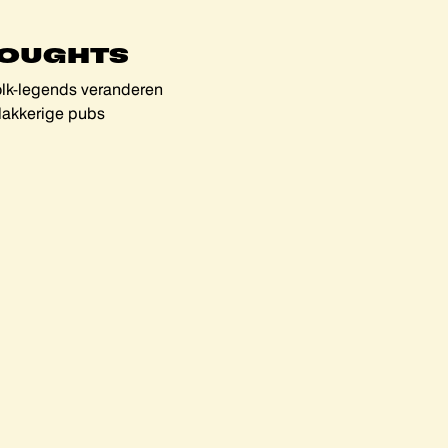
OUGHTS
olk-legends veranderen
plakkerige pubs