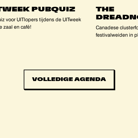
TWEEK PUBQUIZ
THE
DREADN
iz voor UITlopers tijdens de UITweek
e zaal en café!
Canadese clusterf
festivalweiden in 
VOLLEDIGE AGENDA