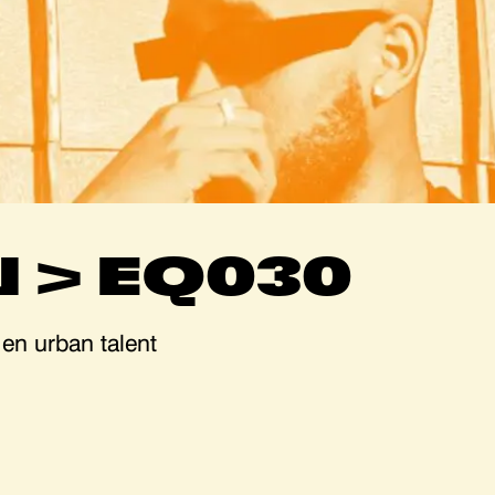
 > EQ030
n urban talent