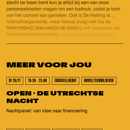
slecht ter been bent kun je altijd bij een van onze
personeelsleden vragen om een barkruk, zodat je toch
van het concert kan genieten. Ook is De Helling is
rolstoeltoegankelijk, maar helaas (nog) niet via de
Meer weten?
Lees verder op onze
hoofdingang. Wanneer je De Helling wilt bezoeken als
toegankelijkheidspagina
rolstoelgebruiker, maken we een zijdeur open welke
rolstoeltoegankelijk is. Eenmaal binnen is De Helling
GEWEEST - GEWEEST - GEWEES
volledig gelijkvloers en is er een rolstoeltoegankelijk
(gehandicapten) toilet. Voor ons personeel is het fijn als
je voor het evenement contact wilt opnemen via
MEER VOOR
JOU
info@dehelling.nl
of
+31 (0)30 – 22 19 944
zodat we je
zo goed mogelijk kunnen ontvangen.
DI 26/11
19:30 - 23:00
EDUCATIE/DEBAT
HOUSE/TECHNO/DISCO
OPEN ‣ DE UTRECHTSE
GEWEEST - GEWEEST - GEWEES
NACHT
Nachtpanel: van idee naar financiering