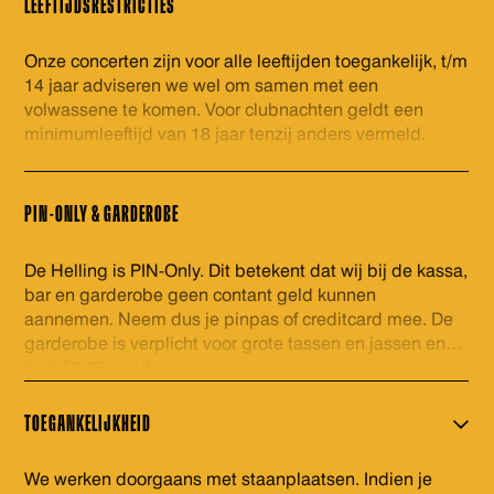
LEEFTIJDSRESTRICTIES
Onze concerten zijn voor alle leeftijden toegankelijk, t/m
14 jaar adviseren we wel om samen met een
volwassene te komen. Voor clubnachten geldt een
minimumleeftijd van 18 jaar tenzij anders vermeld.
PIN-ONLY & GARDEROBE
De Helling is PIN-Only. Dit betekent dat wij bij de kassa,
bar en garderobe geen contant geld kunnen
aannemen. Neem dus je pinpas of creditcard mee. De
garderobe is verplicht voor grote tassen en jassen en
kost €2,25 per item.
TOEGANKELIJKHEID
We werken doorgaans met staanplaatsen. Indien je