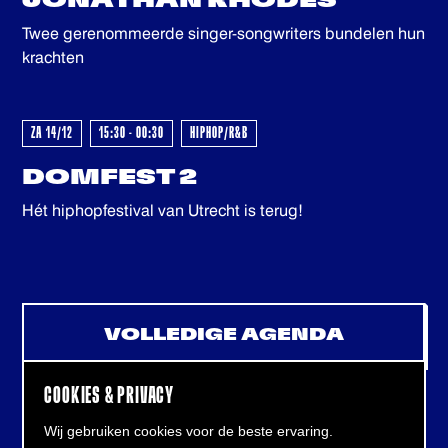
JONATHAN RHODES
GEWEEST - GEWEEST - GEWEES
Twee gerenommeerde singer-songwriters bundelen hun
krachten
ZA 14/12
15:30 - 00:30
HIPHOP/R&B
DOMFEST 2
Hét hiphopfestival van Utrecht is terug!
VOLLEDIGE AGENDA
COOKIES & PRIVACY
Wij gebruiken cookies voor de beste ervaring.