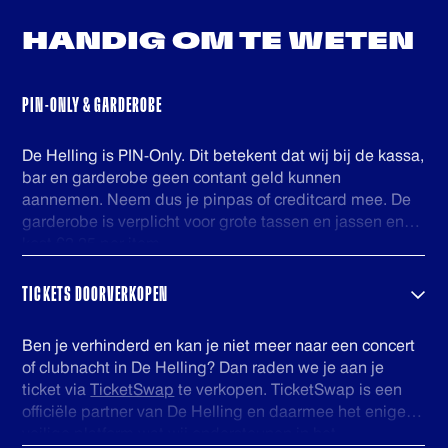
HANDIG OM
TE WETEN
PIN-ONLY & GARDEROBE
De Helling is PIN-Only. Dit betekent dat wij bij de kassa,
bar en garderobe geen contant geld kunnen
aannemen. Neem dus je pinpas of creditcard mee. De
garderobe is verplicht voor grote tassen en jassen en
kost €2,25 per item.
TICKETS DOORVERKOPEN
Ben je verhinderd en kan je niet meer naar een concert
of clubnacht in De Helling? Dan raden we je aan je
ticket via
TicketSwap
te verkopen. TicketSwap is een
officiële partner van De Helling en daarmee het enige
veilige platform wat wij ondersteunen in het