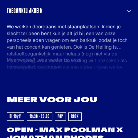
doorverkopen van kaarten. De tickets welke via
TicketSwap worden verhandeld worden automatisch
TOEGANKELIJKHEID
gecheckt in onze database en voorzien van een nieuwe
barcode. Zo ben je zeker van een geldig ticket. Veel
We werken doorgaans met staanplaatsen. Indien je
plezier!
slecht ter been bent kun je altijd bij een van onze
personeelsleden vragen om een barkruk, zodat je toch
van het concert kan genieten. Ook is De Helling is
rolstoeltoegankelijk, maar helaas (nog) niet via de
Meer weten?
Lees verder op onze
hoofdingang. Wanneer je De Helling wilt bezoeken als
toegankelijkheidspagina
rolstoelgebruiker, maken we een zijdeur open welke
rolstoeltoegankelijk is. Eenmaal binnen is De Helling
GEWEEST - GEWEEST - GEWEES
volledig gelijkvloers en is er een rolstoeltoegankelijk
(gehandicapten) toilet. Voor ons personeel is het fijn als
je voor het evenement contact wilt opnemen via
MEER VOOR
JOU
info@dehelling.nl
of
+31 (0)30 – 22 19 944
zodat we je
zo goed mogelijk kunnen ontvangen.
DI 19/11
19:30 - 23:00
POP
ROCK
OPEN ‣ MAX POOLMAN X