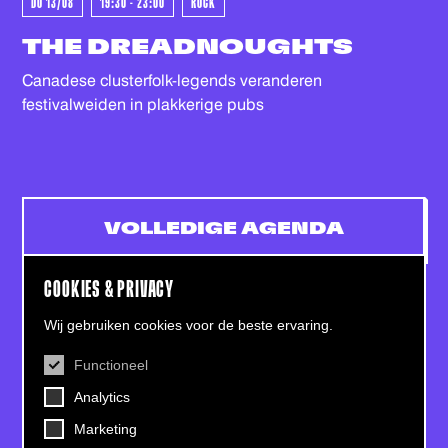
DO 13/08
19:30 - 23:00
ROCK
THE DREADNOUGHTS
Canadese clusterfolk-legends veranderen
festivalweiden in plakkerige pubs
VOLLEDIGE AGENDA
COOKIES & PRIVACY
Wij gebruiken cookies voor de beste ervaring.
Functioneel
CONTACT
Analytics
Helling 7, 3523 CB Utrecht
+31 (0)30 - 22 19 944
Marketing