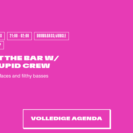
08
21:00 - 02:00
DRUM&BASS/JUNGLE
P
T THE BAR W/
UPID CREW
faces and filthy basses
VOLLEDIGE AGENDA