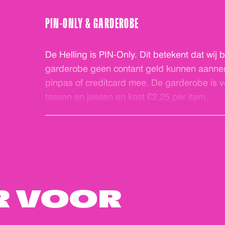
gelijkvloers en is er een rolstoeltoegankelijk
Voor ons personeel is het fijn als je voor het
PIN-ONLY & GARDEROBE
opnemen via
info@dehelling.nl
of
+31 (0)30
je zo goed mogelijk kunnen ontvangen.
De Helling is PIN-Only. Dit betekent dat wij b
garderobe geen contant geld kunnen aann
pinpas of creditcard mee. De garderobe is ve
tassen en jassen en kost €2,25 per item.
R VOOR