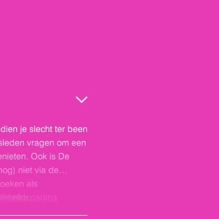
ien je slecht ter been
elsleden vragen om een
enieten. Ook is De
nog) niet via de
zoeken als
n welke
ijkheidspagina
 Helling volledig