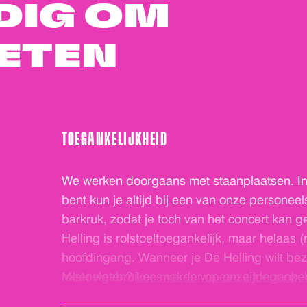
DIG OM
ETEN
TOEGANKELIJKHEID
We werken doorgaans met staanplaatsen. Ind
bent kun je altijd bij een van onze persone
barkruk, zodat je toch van het concert kan g
Helling is rolstoeltoegankelijk, maar helaas (
hoofdingang. Wanneer je De Helling wilt be
rolstoelgebruiker, maken we een zijdeur ope
Meer weten?
Lees verder op onze toegankel
rolstoeltoegankelijk is. Eenmaal binnen is De