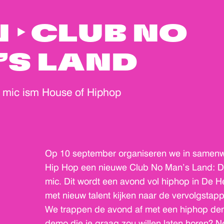
 ‣ CLUB NO
’S LAND
mic ism House of Hiphop
Op 10 september organiseren we in samenw
Hip Hop een nieuwe Club No Man’s Land: 
mic. Dit wordt een avond vol hiphop in De 
met nieuw talent kijken naar de vervolgstapp
We trappen de avond af met een hiphop dem
demo die je graag zou willen laten horen?