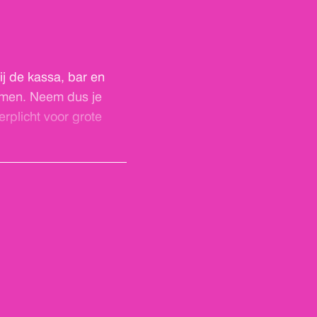
 (gehandicapten) toilet.
 evenement contact wilt
 – 22 19 944
zodat we
ij de kassa, bar en
emen. Neem dus je
rplicht voor grote