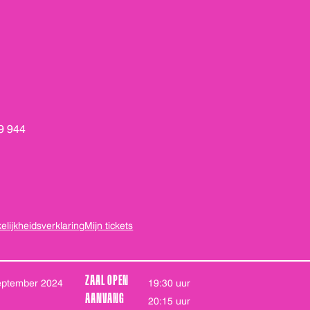
19 944
lijkheids­verklaring
Mijn tickets
ZAAL OPEN
september 2024
19:30 uur
AANVANG
20:15 uur