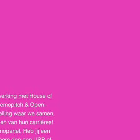
erking met House of
Demopitch & Open-
Helling waar we samen
en van hun carrières!
opanel. Heb jij een
 Neem dan een USB of