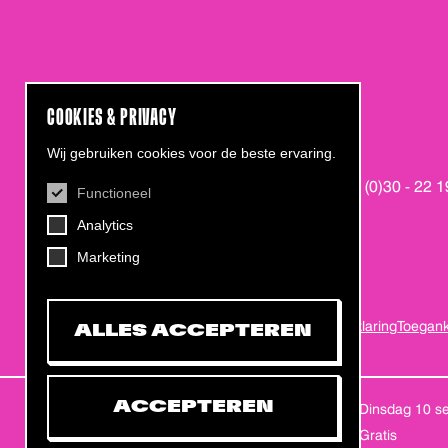
COOKIES & PRIVACY
CONTACT
Wij gebruiken cookies voor de beste ervaring.
Helling 7, 3523 CB Utrecht
+31 (0)30 - 22 
Functioneel
info@dehelling.nl
Analytics
Marketing
Algemene voorwaarden
Privacy verklaring
Toeganke
ALLES ACCEPTEREN
DATUM
ACCEPTEREN
dinsdag 10 
PRIJS
Gratis