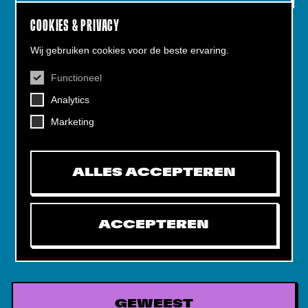
COOKIES & PRIVACY
Wij gebruiken cookies voor de beste ervaring.
Functioneel
CONTACT
Analytics
Helling 7, 3523 CB Utrecht
+31 (0)30 - 22 19 944
Marketing
info@dehelling.nl
ALLES ACCEPTEREN
Algemene voorwaarden
Privacy verklaring
ACCEPTEREN
Toegankelijkheids­verklaring
Mijn tickets
GEWEEST