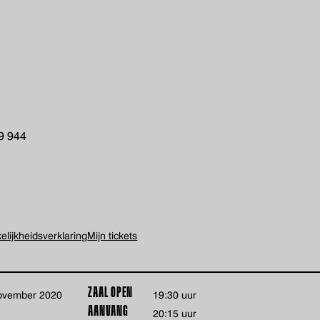
19 944
lijkheids­verklaring
Mijn tickets
ZAAL OPEN
november 2020
19:30 uur
AANVANG
20:15 uur