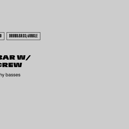
00
DRUM&BASS/JUNGLE
 BAR W/
CREW
thy basses