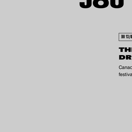
UITVERKOCHT 
JOU
DO 13/
TH
DR
Canad
festiv