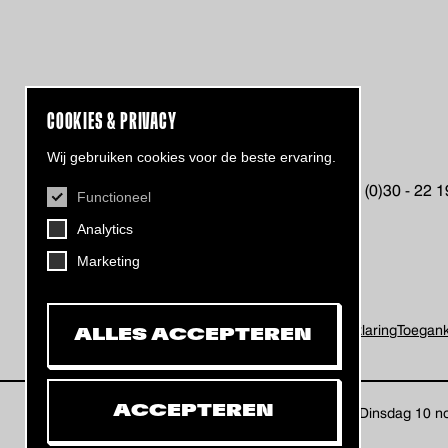
COOKIES & PRIVACY
CONTACT
Wij gebruiken cookies voor de beste ervaring.
Helling 7, 3523 CB Utrecht
+31 (0)30 - 22 
Functioneel
info@dehelling.nl
Analytics
Marketing
Algemene voorwaarden
Privacy verklaring
Toeganke
ALLES ACCEPTEREN
DATUM
ACCEPTEREN
dinsdag 10 