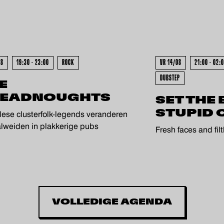
- UITVERKOCHT - UITVERKOCHT
08
19:30 - 23:00
ROCK
VR 14/08
21:00 - 02:
DUBSTEP
E
EADNOUGHTS
SET THE
STUPID 
ese clusterfolk-legends veranderen
alweiden in plakkerige pubs
Fresh faces and fil
VOLLEDIGE AGENDA