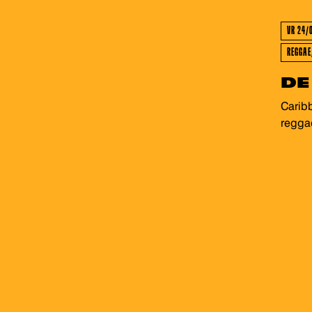
GEWEES
VR 24/
REGGAE
DE
Caribb
reggae