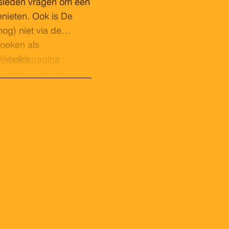
elsleden vragen om een
enieten. Ook is De
nog) niet via de
zoeken als
n welke
ijkheidspagina
 Helling volledig
 (gehandicapten) toilet.
 evenement contact wilt
 – 22 19 944
zodat we