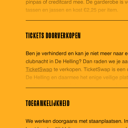
pinpas of creditcard mee. De garderobe is ve
tassen en jassen en kost €2,25 per item.
TICKETS DOORVERKOPEN
Ben je verhinderd en kan je niet meer naar e
clubnacht in De Helling? Dan raden we je aan 
TicketSwap
te verkopen. TicketSwap is een o
De Helling en daarmee het enige veilige plat
ondersteunen in het doorverkopen van kaarte
via TicketSwap worden verhandeld worden 
in onze database en voorzien van een nieuw
TOEGANKELIJKHEID
zeker van een geldig ticket. Veel plezier!
We werken doorgaans met staanplaatsen. Ind