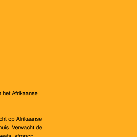
n het Afrikaanse
ht op Afrikaanse
huis. Verwacht de
beats, afropop,