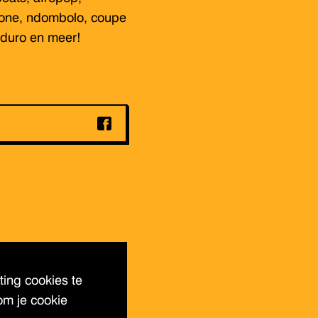
tone, ndombolo, coupe
uduro en meer!
ing cookies te
om je cookie