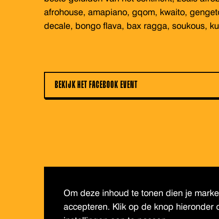
afrohouse, amapiano, gqom, kwaito, genge
decale, bongo flava, bax ragga, soukous, k
BEKIJK HET FACEBOOK EVENT
Om deze inhoud te tonen dien je market
accepteren. Klik op de knop hieronder 