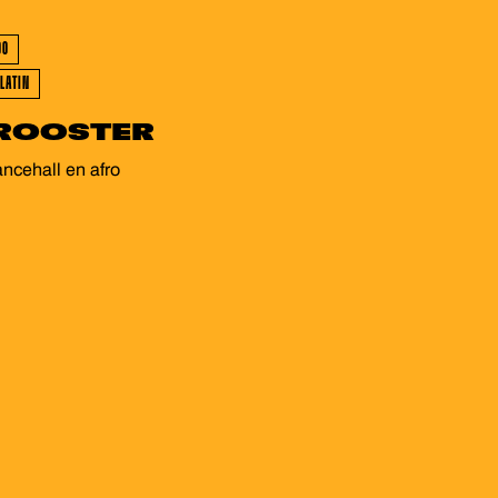
WEEST - GEWEEST
00
LATIN
ROOSTER
ancehall en afro