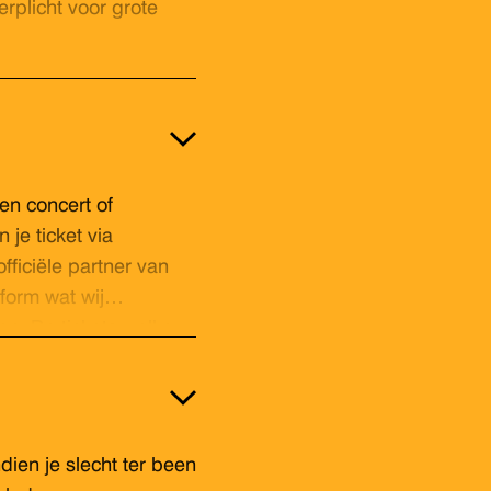
rplicht voor grote
en concert of
je ticket via
fficiële partner van
form wat wij
n. De tickets welke
automatisch gecheckt
e barcode. Zo ben je
ien je slecht ter been