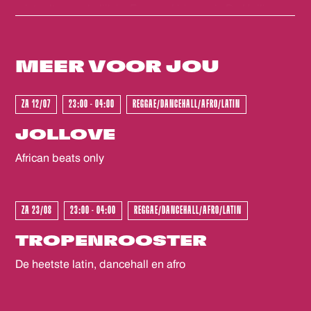
rolstoeltoegankelijk is. Eenmaal binnen is De Helling
GEWEEST - GEWEEST - GEWEES
volledig gelijkvloers en is er een rolstoeltoegankelijk
(gehandicapten) toilet. Voor ons personeel is het fijn als
je voor het evenement contact wilt opnemen via
MEER VOOR
JOU
info@dehelling.nl
of
+31 (0)30 – 22 19 944
zodat we je
zo goed mogelijk kunnen ontvangen.
ZA 12/07
23:00 - 04:00
REGGAE/DANCEHALL/AFRO/LATIN
GEWEEST - GEWEEST - GEWEES
JOLLOVE
African beats only
ZA 23/08
23:00 - 04:00
REGGAE/DANCEHALL/AFRO/LATIN
TROPENROOSTER
De heetste latin, dancehall en afro