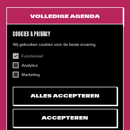
VOLLEDIGE AGENDA
COOKIES & PRIVACY
Wij gebruiken cookies voor de beste ervaring.
Functioneel
CONTACT
Analytics
Helling 7, 3523 CB Utrecht
+31 (0)30 - 22 19 944
Marketing
info@dehelling.nl
ALLES ACCEPTEREN
Algemene voorwaarden
Privacy verklaring
ACCEPTEREN
Toegankelijkheids­verklaring
Mijn tickets