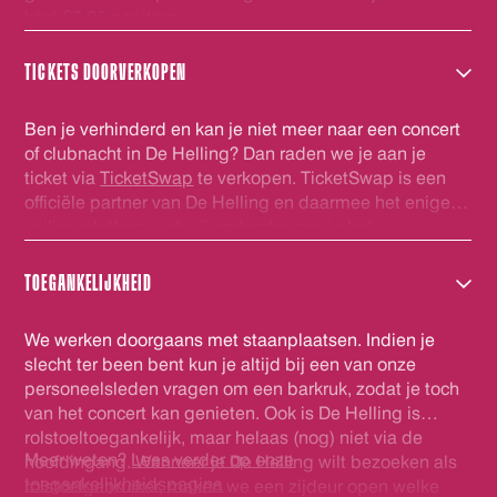
kost €2,25 per item.
TICKETS DOORVERKOPEN
Ben je verhinderd en kan je niet meer naar een concert
of clubnacht in De Helling? Dan raden we je aan je
ticket via
TicketSwap
te verkopen. TicketSwap is een
officiële partner van De Helling en daarmee het enige
veilige platform wat wij ondersteunen in het
doorverkopen van kaarten. De tickets welke via
TicketSwap worden verhandeld worden automatisch
TOEGANKELIJKHEID
gecheckt in onze database en voorzien van een nieuwe
barcode. Zo ben je zeker van een geldig ticket. Veel
We werken doorgaans met staanplaatsen. Indien je
plezier!
slecht ter been bent kun je altijd bij een van onze
personeelsleden vragen om een barkruk, zodat je toch
van het concert kan genieten. Ook is De Helling is
rolstoeltoegankelijk, maar helaas (nog) niet via de
Meer weten?
Lees verder op onze
hoofdingang. Wanneer je De Helling wilt bezoeken als
toegankelijkheidspagina
rolstoelgebruiker, maken we een zijdeur open welke