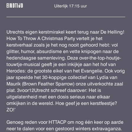
EINDTIJD
Uiterlijk 17:15 uur
Utrechts eigen kerstmirakel keert terug naar De Helling!
How To Throw A Christmas Party vertelt je het
kerstverhaal zoals je het nog nooit gehoord hebt: vol
glitter, humor, absurdisme en vette knipogen naar de
hedendaagse samenleving. Deze over-the-top-houtje-
touwtje-musical geeft je een inkijkje aan het hof van
Herodes: de grootste eikel van het Evangelie. Ook vorig
jaar speelde het 30-koppige collectief van Lydia van
Maurik (Brown Feather Sparrow) onze uitverkochte zaal
plat. 3voor12Utrecht schreef daarover: Het is
uitgelatenheid met een dosis serieus naar elkaar
omkijken in de wereld. Hoe geef je een kerstfeestje?
ZO!’
Genoeg reden voor HTTACP om nog één keer op aarde
neer te dalen voor een gestoord winters extravaganza.