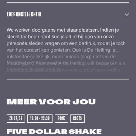
doorverkopen van kaarten. De tickets welke via
TicketSwap worden verhandeld worden automatisch
TOEGANKELIJKHEID
gecheckt in onze database en voorzien van een nieuwe
barcode. Zo ben je zeker van een geldig ticket. Veel
We werken doorgaans met staanplaatsen. Indien je
plezier!
slecht ter been bent kun je altijd bij een van onze
personeelsleden vragen om een barkruk, zodat je toch
van het concert kan genieten. Ook is De Helling is
rolstoeltoegankelijk, maar helaas (nog) niet via de
Meer weten?
Lees verder op onze
hoofdingang. Wanneer je De Helling wilt bezoeken als
toegankelijkheidspagina
rolstoelgebruiker, maken we een zijdeur open welke
rolstoeltoegankelijk is. Eenmaal binnen is De Helling
GEWEEST - GEWEEST - GEWEES
volledig gelijkvloers en is er een rolstoeltoegankelijk
(gehandicapten) toilet. Voor ons personeel is het fijn als
je voor het evenement contact wilt opnemen via
MEER VOOR
JOU
info@dehelling.nl
of
+31 (0)30 – 22 19 944
zodat we je
zo goed mogelijk kunnen ontvangen.
ZA 27/01
19:30 - 22:30
ROCK
ROOTS
FIVE DOLLAR SHAKE