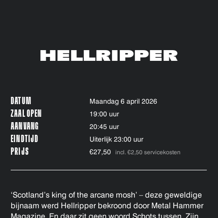
HELLRIPPER
DATUM
maandag 6 april 2026
ZAAL OPEN
19:00 uur
AANVANG
20:45 uur
EINDTIJD
Uiterlijk 23:00 uur
PRIJS
€27,50
incl. €2,50 servicekosten
‘Scotland’s king of the arcane mosh’ – deze geweldige
bijnaam werd Hellripper bekroond door Metal Hammer
Magazine. En daar zit geen woord Schots tussen. Zijn