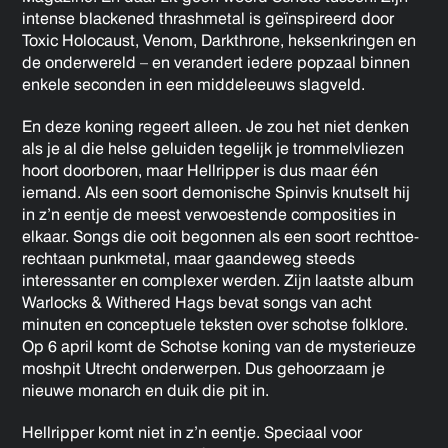
intense blackened thrashmetal is geïnspireerd door
Toxic Holocaust, Venom, Darkthrone, heksenkringen en
de onderwereld – en verandert iedere popzaal binnen
enkele seconden in een middeleeuws slagveld.
En deze koning regeert alleen. Je zou het niet denken
als je al die helse geluiden tegelijk je trommelvliezen
hoort doorboren, maar Hellripper is dus maar één
iemand. Als een soort demonische Spinvis knutselt hij
in z’n eentje de meest verwoestende composities in
elkaar. Songs die ooit begonnen als een soort rechttoe-
rechtaan punkmetal, maar gaandeweg steeds
interessanter en complexer werden. Zijn laatste album
Warlocks & Withered Hags bevat songs van acht
minuten en conceptuele teksten over schotse folklore.
Op 6 april komt de Schotse koning van de mysterieuze
moshpit Utrecht onderwerpen. Dus gehoorzaam je
nieuwe monarch en duik die pit in.
Hellripper komt niet in z’n eentje. Speciaal voor