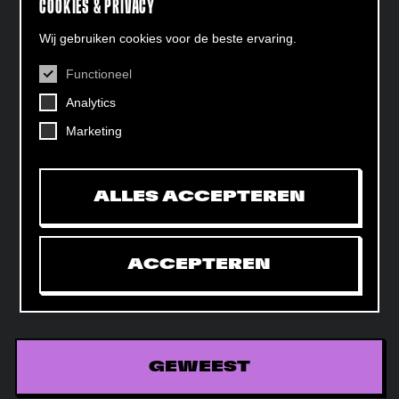
COOKIES & PRIVACY
Wij gebruiken cookies voor de beste ervaring.
Functioneel
CONTACT
Analytics
Helling 7, 3523 CB Utrecht
+31 (0)30 - 22 19 944
Marketing
info@dehelling.nl
ALLES ACCEPTEREN
Algemene voorwaarden
Privacy verklaring
ACCEPTEREN
Toegankelijkheids­verklaring
Mijn tickets
GEWEEST