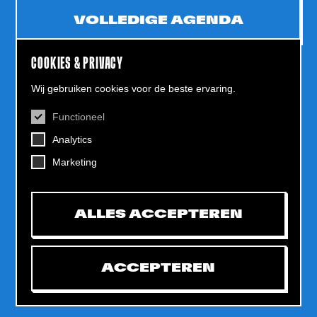
VOLLEDIGE AGENDA
COOKIES & PRIVACY
Wij gebruiken cookies voor de beste ervaring.
Functioneel
CONTACT
Analytics
Helling 7, 3523 CB Utrecht
+31 (0)30 - 22 19 944
Marketing
info@dehelling.nl
ALLES ACCEPTEREN
Algemene voorwaarden
Privacy verklaring
ACCEPTEREN
Toegankelijkheids­verklaring
Mijn tickets