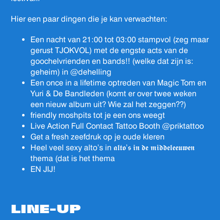
Hier een paar dingen die je kan verwachten:
Een nacht van 21:00 tot 03:00 stampvol (zeg maar
gerust TJOKVOL) met de engste acts van de
goochelvrienden en bands!! (welke dat zijn is:
geheim) in @dehelling
Een once in a lifetime optreden van Magic Tom en
Yuri & De Bandleden (komt er over twee weken
een nieuw album uit? Wie zal het zeggen??)
friendly moshpits tot je een ons weegt
Live Action Full Contact Tattoo Booth @priktattoo
Get a fresh zeefdruk op je oude kleren
Heel veel sexy alto’s in 𝖆𝖑𝖙𝖔’𝖘 𝖎𝖓 𝖉𝖊 𝖒𝖎𝖉𝖉𝖊𝖑𝖊𝖊𝖚𝖜𝖊𝖓
thema (dat is het thema
EN JIJ!
LINE-UP