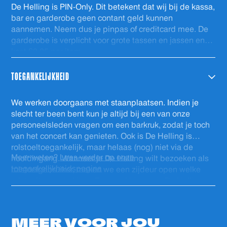
De Helling is PIN-Only. Dit betekent dat wij bij de kassa,
bar en garderobe geen contant geld kunnen
aannemen. Neem dus je pinpas of creditcard mee. De
garderobe is verplicht voor grote tassen en jassen en
kost €2,25 per item.
TOEGANKELIJKHEID
We werken doorgaans met staanplaatsen. Indien je
slecht ter been bent kun je altijd bij een van onze
personeelsleden vragen om een barkruk, zodat je toch
van het concert kan genieten. Ook is De Helling is
rolstoeltoegankelijk, maar helaas (nog) niet via de
Meer weten?
Lees verder op onze
hoofdingang. Wanneer je De Helling wilt bezoeken als
toegankelijkheidspagina
rolstoelgebruiker, maken we een zijdeur open welke
rolstoeltoegankelijk is. Eenmaal binnen is De Helling
volledig gelijkvloers en is er een rolstoeltoegankelijk
(gehandicapten) toilet. Voor ons personeel is het fijn als
je voor het evenement contact wilt opnemen via
MEER VOOR
JOU
info@dehelling.nl
of
+31 (0)30 – 22 19 944
zodat we je