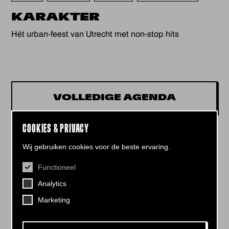
KARAKTER
Hét urban-feest van Utrecht met non-stop hits
VOLLEDIGE AGENDA
COOKIES & PRIVACY
Wij gebruiken cookies voor de beste ervaring.
Functioneel
CONTACT
Analytics
Helling 7, 3523 CB Utrecht
+31 (0)30 - 22 19 944
Marketing
info@dehelling.nl