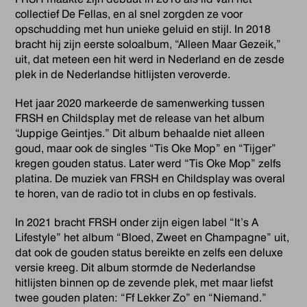
collectief De Fellas, en al snel zorgden ze voor
opschudding met hun unieke geluid en stijl. In 2018
bracht hij zijn eerste soloalbum, “Alleen Maar Gezeik,”
uit, dat meteen een hit werd in Nederland en de zesde
plek in de Nederlandse hitlijsten veroverde.
Het jaar 2020 markeerde de samenwerking tussen
FRSH en Childsplay met de release van het album
“Juppige Geintjes.” Dit album behaalde niet alleen
goud, maar ook de singles “Tis Oke Mop” en “Tijger”
kregen gouden status. Later werd “Tis Oke Mop” zelfs
platina. De muziek van FRSH en Childsplay was overal
te horen, van de radio tot in clubs en op festivals.
In 2021 bracht FRSH onder zijn eigen label “It’s A
Lifestyle” het album “Bloed, Zweet en Champagne” uit,
dat ook de gouden status bereikte en zelfs een deluxe
versie kreeg. Dit album stormde de Nederlandse
hitlijsten binnen op de zevende plek, met maar liefst
twee gouden platen: “Ff Lekker Zo” en “Niemand.”