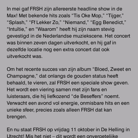
In mei gaf FRSH zijn allereerste headline show in de
Max! Met bekende hits zoals “Tis Oke Mop,” “Tijger,”
“Splash,” “Ff Lekker Zo,” “Niemand,” “Egg Benedict,”
“Intuïtie,” en “Waarom” heeft hij zijn naam stevig
gevestigd in de Nederlandse muziekscene. Het concert
was binnen zeven dagen uitverkocht, en hij gaf in
dezelfde locatie nog een extra concert dat ook
uitverkocht was.
Om het recente succes van zijn album “Bloed, Zweet en
Champagne,” dat onlangs de gouden status heeft
behaald, te vieren, zal FRSH een speciale show geven.
Het wordt een viering samen met zijn fans en
luisteraars, die hij liefkozend “de Beseffers” noemt.
Verwacht een avond vol energie, onmisbare hits en een
unieke sfeer, precies zoals alleen FRSH dat kan
brengen.
En nu staat FRSH op vrijdag 11 oktober in De Helling in
Utrecht! Mis het niet – dit wordt een onvergetelijke