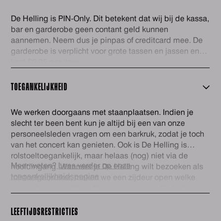
De Helling is PIN-Only. Dit betekent dat wij bij de kassa,
bar en garderobe geen contant geld kunnen
aannemen. Neem dus je pinpas of creditcard mee. De
garderobe is verplicht voor grote tassen en jassen en
kost €2,25 per item.
TOEGANKELIJKHEID
We werken doorgaans met staanplaatsen. Indien je
slecht ter been bent kun je altijd bij een van onze
personeelsleden vragen om een barkruk, zodat je toch
van het concert kan genieten. Ook is De Helling is
rolstoeltoegankelijk, maar helaas (nog) niet via de
Meer weten?
Lees verder op onze
hoofdingang. Wanneer je De Helling wilt bezoeken als
toegankelijkheidspagina
rolstoelgebruiker, maken we een zijdeur open welke
rolstoeltoegankelijk is. Eenmaal binnen is De Helling
volledig gelijkvloers en is er een rolstoeltoegankelijk
(gehandicapten) toilet. Voor ons personeel is het fijn als
LEEFTIJDSRESTRICTIES
je voor het evenement contact wilt opnemen via