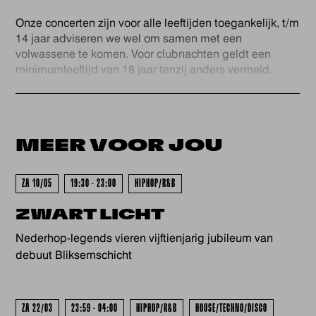
info@dehelling.nl
of
+31 (0)30 – 22 19 944
zodat we je
Onze concerten zijn voor alle leeftijden toegankelijk, t/m
zo goed mogelijk kunnen ontvangen.
14 jaar adviseren we wel om samen met een
volwassene te komen. Voor clubnachten geldt een
minimumleeftijd van 18 jaar tenzij anders vermeld.
GEWEEST - GEWEEST - GEWEES
MEER VOOR
JOU
ZA 10/05
19:30 - 23:00
HIPHOP/R&B
ZWART LICHT
GEWEEST - GEWEEST - GEWEES
Nederhop-legends vieren vijftienjarig jubileum van
debuut Bliksemschicht
ZA 22/03
23:59 - 04:00
HIPHOP/R&B
HOUSE/TECHNO/DISCO