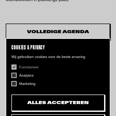
VOLLEDIGE AGENDA
COOKIES & PRIVACY
Wij gebruiken cookies voor de beste ervaring.
Functioneel
CONTACT
Analytics
Helling 7, 3523 CB Utrecht
+31 (0)30 - 22 19 944
Marketing
info@dehelling.nl
ALLES ACCEPTEREN