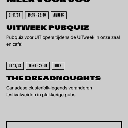
MEER VOOR
JOU
KOCHT - UITVERKOCHT - UITV
DI 11/08
19:15 - 23:00
ANDERS
UITWEEK PUBQUIZ
Pubquiz voor UITlopers tijdens de UITweek in onze zaal
en café!
DO 13/08
19:30 - 23:00
ROCK
THE DREADNOUGHTS
Canadese clusterfolk-legends veranderen
festivalweiden in plakkerige pubs