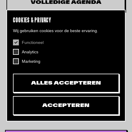
VOLLEDIGE AGENDA
COOKIES & PRIVACY
Wij gebruiken cookies voor de beste ervaring.
Functioneel
CONTACT
Analytics
Helling 7, 3523 CB Utrecht
+31 (0)30 - 22 19 944
Marketing
info@dehelling.nl
ALLES ACCEPTEREN
Algemene voorwaarden
Privacy verklaring
ACCEPTEREN
Toegankelijkheids­verklaring
Mijn tickets