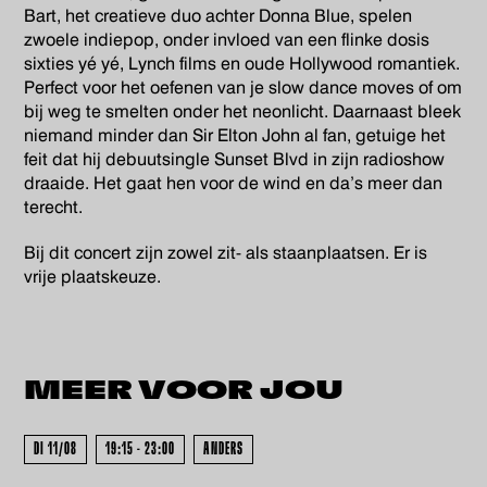
Bart, het creatieve duo achter Donna Blue, spelen
zwoele indiepop, onder invloed van een flinke dosis
sixties yé yé, Lynch films en oude Hollywood romantiek.
Perfect voor het oefenen van je slow dance moves of om
bij weg te smelten onder het neonlicht. Daarnaast bleek
niemand minder dan Sir Elton John al fan, getuige het
feit dat hij debuutsingle Sunset Blvd in zijn radioshow
draaide. Het gaat hen voor de wind en da’s meer dan
terecht.
Bij dit concert zijn zowel zit- als staanplaatsen. Er is
vrije plaatskeuze.
MEER VOOR
JOU
DI 11/08
19:15 - 23:00
ANDERS