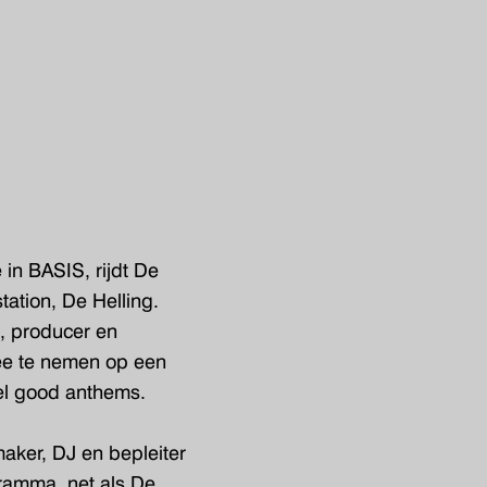
 in BASIS, rijdt De
tation, De Helling.
, producer en
ee te nemen op een
eel good anthems.
maker, DJ en bepleiter
ramma, net als De