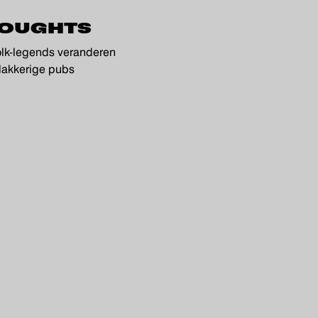
OUGHTS
olk-legends veranderen
plakkerige pubs