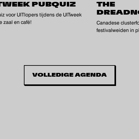
TWEEK PUBQUIZ
THE
DREADN
iz voor UITlopers tijdens de UITweek
e zaal en café!
Canadese clusterf
festivalweiden in 
VOLLEDIGE AGENDA