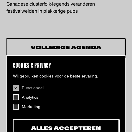
Canadese clusterfolk-legends veranderen
festivalweiden in plakkerige pubs
VOLLEDIGE AGENDA
COOKIES & PRIVACY
Wij gebruiken cookies voor de beste ervaring.
Functioneel
CONTACT
Analytics
Helling 7, 3523 CB Utrecht
+31 (0)30 - 22 19 944
Marketing
info@dehelling.nl
ALLES ACCEPTEREN