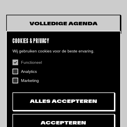
VOLLEDIGE AGENDA
COOKIES & PRIVACY
Wij gebruiken cookies voor de beste ervaring.
Functioneel
CONTACT
Analytics
Helling 7, 3523 CB Utrecht
+31 (0)30 - 22 19 944
Marketing
info@dehelling.nl
ALLES ACCEPTEREN
Algemene voorwaarden
Privacy verklaring
ACCEPTEREN
Toegankelijkheids­verklaring
Mijn tickets