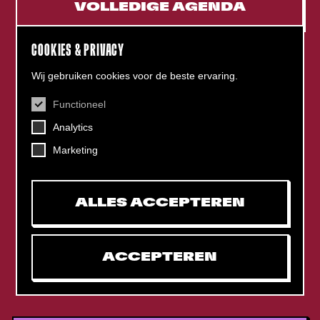
VOLLEDIGE AGENDA
COOKIES & PRIVACY
Wij gebruiken cookies voor de beste ervaring.
Functioneel
CONTACT
Analytics
Helling 7, 3523 CB Utrecht
+31 (0)30 - 22 19 944
Marketing
info@dehelling.nl
ALLES ACCEPTEREN
Algemene voorwaarden
Privacy verklaring
ACCEPTEREN
Toegankelijkheids­verklaring
Mijn tickets