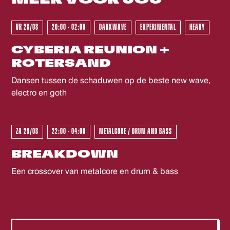
info@dehelling.nl
of
+31 (0)30 – 22 19 944
zodat we je
zo goed mogelijk kunnen ontvangen.
VR 28/08
20:00 - 02:00
DARKWAVE
EXPERIMENTAL
HEAVY
CYBERIA REUNION +
ROTERSAND
Dansen tussen de schaduwen op de beste new wave,
electro en goth
ZA 29/08
22:00 - 04:00
METALCORE / DRUM AND BASS
BREAKDOWN
Een crossover van metalcore en drum & bass