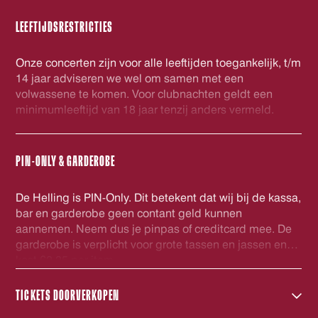
LEEFTIJDSRESTRICTIES
Onze concerten zijn voor alle leeftijden toegankelijk, t/m
14 jaar adviseren we wel om samen met een
volwassene te komen. Voor clubnachten geldt een
minimumleeftijd van 18 jaar tenzij anders vermeld.
PIN-ONLY & GARDEROBE
De Helling is PIN-Only. Dit betekent dat wij bij de kassa,
bar en garderobe geen contant geld kunnen
aannemen. Neem dus je pinpas of creditcard mee. De
garderobe is verplicht voor grote tassen en jassen en
kost €2,25 per item.
TICKETS DOORVERKOPEN