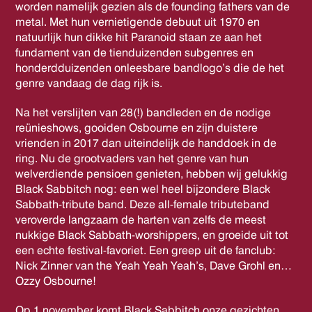
worden namelijk gezien als de founding fathers van de
metal. Met hun vernietigende debuut uit 1970 en
natuurlijk hun dikke hit Paranoid staan ze aan het
fundament van de tienduizenden subgenres en
honderdduizenden onleesbare bandlogo’s die de het
genre vandaag de dag rijk is.
Na het verslijten van 28(!) bandleden en de nodige
reünieshows, gooiden Osbourne en zijn duistere
vrienden in 2017 dan uiteindelijk de handdoek in de
ring. Nu de grootvaders van het genre van hun
welverdiende pensioen genieten, hebben wij gelukkig
Black Sabbitch nog: een wel heel bijzondere Black
Sabbath-tribute band. Deze all-female tributeband
veroverde langzaam de harten van zelfs de meest
nukkige Black Sabbath-worshippers, en groeide uit tot
een echte festival-favoriet. Een greep uit de fanclub:
Nick Zinner van the Yeah Yeah Yeah’s, Dave Grohl en…
Ozzy Osbourne!
Op 1 november komt Black Sabbitch onze gezichten