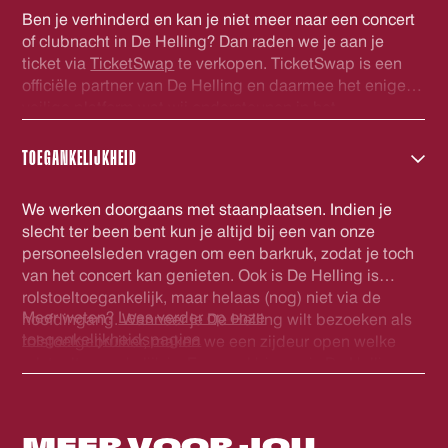
Ben je verhinderd en kan je niet meer naar een concert
of clubnacht in De Helling? Dan raden we je aan je
ticket via
TicketSwap
te verkopen. TicketSwap is een
officiële partner van De Helling en daarmee het enige
veilige platform wat wij ondersteunen in het
doorverkopen van kaarten. De tickets welke via
TicketSwap worden verhandeld worden automatisch
TOEGANKELIJKHEID
gecheckt in onze database en voorzien van een nieuwe
barcode. Zo ben je zeker van een geldig ticket. Veel
We werken doorgaans met staanplaatsen. Indien je
plezier!
slecht ter been bent kun je altijd bij een van onze
personeelsleden vragen om een barkruk, zodat je toch
van het concert kan genieten. Ook is De Helling is
rolstoeltoegankelijk, maar helaas (nog) niet via de
Meer weten?
Lees verder op onze
hoofdingang. Wanneer je De Helling wilt bezoeken als
toegankelijkheidspagina
rolstoelgebruiker, maken we een zijdeur open welke
rolstoeltoegankelijk is. Eenmaal binnen is De Helling
volledig gelijkvloers en is er een rolstoeltoegankelijk
(gehandicapten) toilet. Voor ons personeel is het fijn als
je voor het evenement contact wilt opnemen via
MEER VOOR
JOU