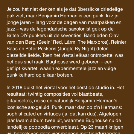
Je zou het niet denken als je dat überslicke driedelige
pak ziet, maar Benjamin Herman is een punk. In zijn
jonge jaren – lang voor de dagen van maatpakken en
jazz – was de legendarische saxofonist gek op de
Britse DIY-punkers uit de seventies. Bandleden Olav
van den Berg (Seein’ Red, Lärm, The Marxbros), Reinier
Baas en Peter Peskens (Jungle By Night) delen
diezelfde liefde. Toen het viertal elkaar ontmoette, was
het dus snel raak: Bughouse werd geboren – een
geflipt kwartet, waarin experimentele jazz en vuige
punk keihard op elkaar botsen.
In 2018 duikt het viertal voor het eerst de studio in. Het
resultaat: twintig composities vol blastbeats,
gitaarsolo’s, noise en natuurlijk Benjamin Herman’s
iconische saxgeluid. Punk, maar dan op z’n Hermans:
sophisticated en virtuoos (ja, dat kan dus). Afgelopen
jaar kwam album twee uit, waarmee Bughouse nu de
landelijke poppodia omverblaast. Op 23 maart krijgen
wij bezoek van deze vier mannen met tienduizenden