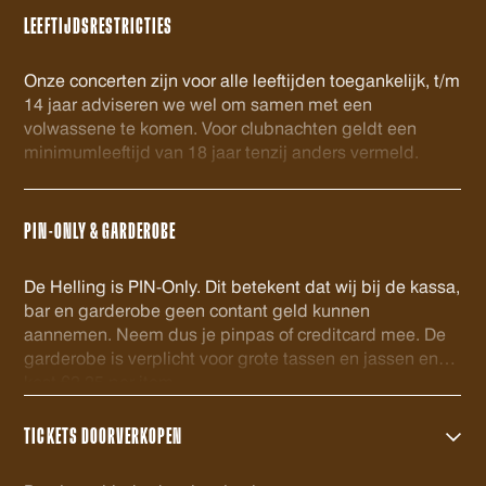
LEEFTIJDSRESTRICTIES
Onze concerten zijn voor alle leeftijden toegankelijk, t/m
14 jaar adviseren we wel om samen met een
volwassene te komen. Voor clubnachten geldt een
minimumleeftijd van 18 jaar tenzij anders vermeld.
PIN-ONLY & GARDEROBE
De Helling is PIN-Only. Dit betekent dat wij bij de kassa,
bar en garderobe geen contant geld kunnen
aannemen. Neem dus je pinpas of creditcard mee. De
garderobe is verplicht voor grote tassen en jassen en
kost €2,25 per item.
TICKETS DOORVERKOPEN