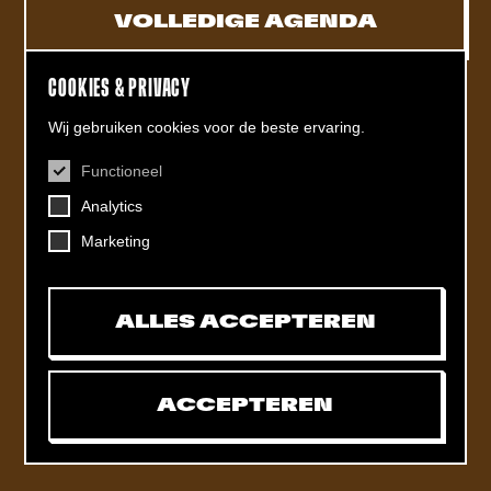
VOLLEDIGE AGENDA
COOKIES & PRIVACY
Wij gebruiken cookies voor de beste ervaring.
Functioneel
CONTACT
Analytics
Helling 7, 3523 CB Utrecht
+31 (0)30 - 22 19 944
Marketing
info@dehelling.nl
ALLES ACCEPTEREN
Algemene voorwaarden
Privacy verklaring
ACCEPTEREN
Toegankelijkheids­verklaring
Mijn tickets