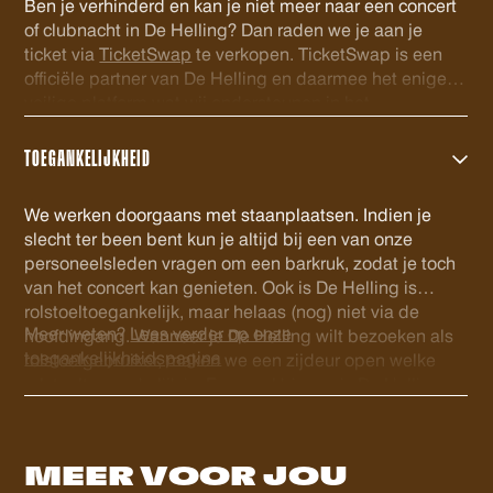
Ben je verhinderd en kan je niet meer naar een concert
of clubnacht in De Helling? Dan raden we je aan je
ticket via
TicketSwap
te verkopen. TicketSwap is een
officiële partner van De Helling en daarmee het enige
veilige platform wat wij ondersteunen in het
doorverkopen van kaarten. De tickets welke via
TicketSwap worden verhandeld worden automatisch
TOEGANKELIJKHEID
gecheckt in onze database en voorzien van een nieuwe
barcode. Zo ben je zeker van een geldig ticket. Veel
We werken doorgaans met staanplaatsen. Indien je
plezier!
slecht ter been bent kun je altijd bij een van onze
personeelsleden vragen om een barkruk, zodat je toch
van het concert kan genieten. Ook is De Helling is
rolstoeltoegankelijk, maar helaas (nog) niet via de
Meer weten?
Lees verder op onze
hoofdingang. Wanneer je De Helling wilt bezoeken als
toegankelijkheidspagina
rolstoelgebruiker, maken we een zijdeur open welke
rolstoeltoegankelijk is. Eenmaal binnen is De Helling
volledig gelijkvloers en is er een rolstoeltoegankelijk
(gehandicapten) toilet. Voor ons personeel is het fijn als
je voor het evenement contact wilt opnemen via
MEER VOOR
JOU
info@dehelling.nl
of
+31 (0)30 – 22 19 944
zodat we je