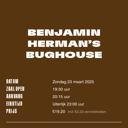
BENJAMIN
HERMAN’S
BUGHOUSE
DATUM
zondag 23 maart 2025
ZAAL OPEN
19:30 uur
AANVANG
20:15 uur
EINDTIJD
Uiterlijk 23:00 uur
PRIJS
€19,20
incl. €2,20 servicekosten