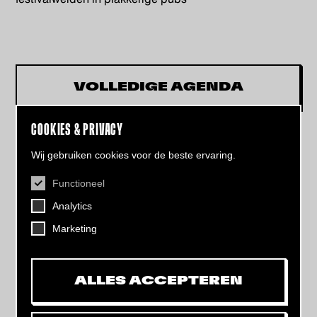
VOLLEDIGE AGENDA
COOKIES & PRIVACY
Wij gebruiken cookies voor de beste ervaring.
Functioneel
CONTACT
Analytics
Helling 7, 3523 CB Utrecht
+31 (0)30 - 22 19 944
Marketing
info@dehelling.nl
ALLES ACCEPTEREN