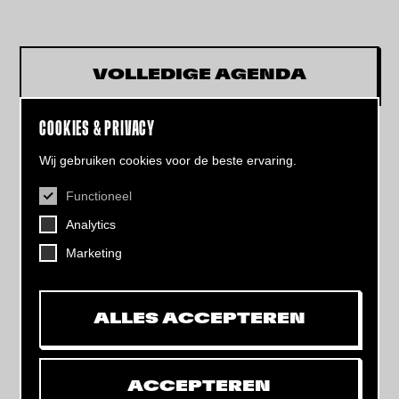
VOLLEDIGE AGENDA
COOKIES & PRIVACY
Wij gebruiken cookies voor de beste ervaring.
Functioneel
CONTACT
Analytics
Helling 7, 3523 CB Utrecht
+31 (0)30 - 22 19 944
Marketing
info@dehelling.nl
ALLES ACCEPTEREN
Algemene voorwaarden
Privacy verklaring
ACCEPTEREN
Toegankelijkheids­verklaring
Mijn tickets