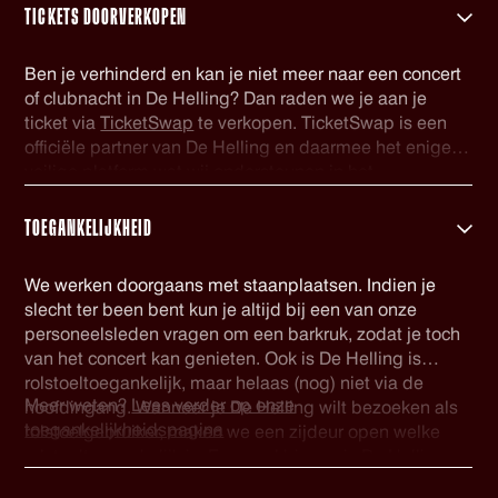
TICKETS DOORVERKOPEN
Ben je verhinderd en kan je niet meer naar een concert
of clubnacht in De Helling? Dan raden we je aan je
ticket via
TicketSwap
te verkopen. TicketSwap is een
officiële partner van De Helling en daarmee het enige
veilige platform wat wij ondersteunen in het
doorverkopen van kaarten. De tickets welke via
TicketSwap worden verhandeld worden automatisch
TOEGANKELIJKHEID
gecheckt in onze database en voorzien van een nieuwe
barcode. Zo ben je zeker van een geldig ticket. Veel
We werken doorgaans met staanplaatsen. Indien je
plezier!
slecht ter been bent kun je altijd bij een van onze
personeelsleden vragen om een barkruk, zodat je toch
van het concert kan genieten. Ook is De Helling is
rolstoeltoegankelijk, maar helaas (nog) niet via de
Meer weten?
Lees verder op onze
hoofdingang. Wanneer je De Helling wilt bezoeken als
toegankelijkheidspagina
rolstoelgebruiker, maken we een zijdeur open welke
rolstoeltoegankelijk is. Eenmaal binnen is De Helling
volledig gelijkvloers en is er een rolstoeltoegankelijk