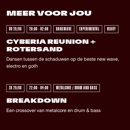
(gehandicapten) toilet. Voor ons personeel is het fijn als
je voor het evenement contact wilt opnemen via
MEER VOOR
JOU
info@dehelling.nl
of
+31 (0)30 – 22 19 944
zodat we je
zo goed mogelijk kunnen ontvangen.
VR 28/08
20:00 - 02:00
DARKWAVE
EXPERIMENTAL
HEAVY
CYBERIA REUNION +
ROTERSAND
Dansen tussen de schaduwen op de beste new wave,
electro en goth
ZA 29/08
22:00 - 04:00
METALCORE / DRUM AND BASS
BREAKDOWN
Een crossover van metalcore en drum & bass