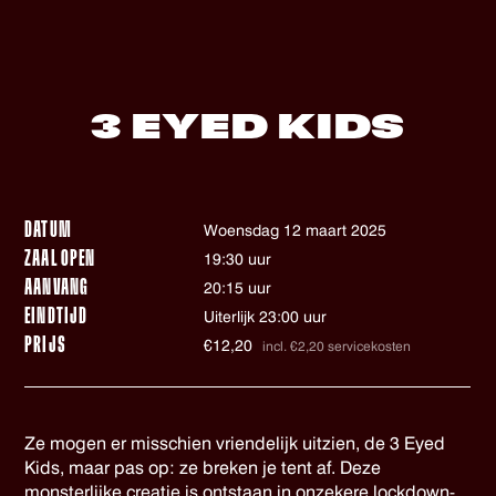
3 EYED KIDS
DATUM
woensdag 12 maart 2025
ZAAL OPEN
19:30 uur
AANVANG
20:15 uur
EINDTIJD
Uiterlijk 23:00 uur
PRIJS
€12,20
incl. €2,20 servicekosten
Ze mogen er misschien vriendelijk uitzien, de 3 Eyed
Kids, maar pas op: ze breken je tent af. Deze
monsterlijke creatie is ontstaan in onzekere lockdown-