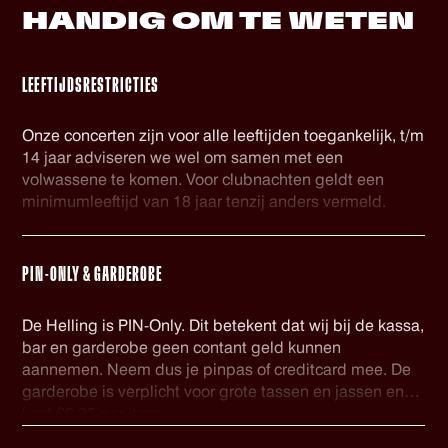
HANDIG OM
TE WETEN
LEEFTIJDSRESTRICTIES
Onze concerten zijn voor alle leeftijden toegankelijk, t/m
14 jaar adviseren we wel om samen met een
volwassene te komen. Voor clubnachten geldt een
minimumleeftijd van 18 jaar tenzij anders vermeld.
PIN-ONLY & GARDEROBE
De Helling is PIN-Only. Dit betekent dat wij bij de kassa,
bar en garderobe geen contant geld kunnen
aannemen. Neem dus je pinpas of creditcard mee. De
garderobe is verplicht voor grote tassen en jassen en
kost €2,25 per item.