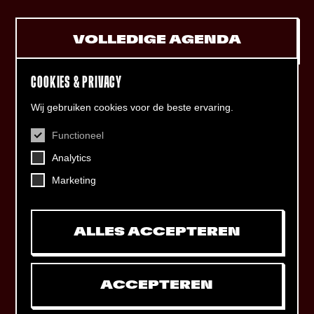
VOLLEDIGE AGENDA
COOKIES & PRIVACY
Wij gebruiken cookies voor de beste ervaring.
Functioneel
CONTACT
Analytics
Helling 7, 3523 CB Utrecht
+31 (0)30 - 22 19 944
Marketing
info@dehelling.nl
ALLES ACCEPTEREN
Algemene voorwaarden
Privacy verklaring
ACCEPTEREN
Toegankelijkheids­verklaring
Mijn tickets